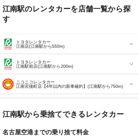
江南駅のレンタカーを店舗一覧から探
す
トヨタレンタカー
江南店(江南駅から550m)
営業時間
毎日 09:00 ～ 19:00
トヨタレンタカー
江南駅前店(江南駅から200m)
アクセス
江南駅より徒歩で約4分（送迎なし）
営業時間
毎日 08:00 ～ 19:00
住所
愛知県江南市赤童子町桜道21
ニコニコレンタカー
江南宮後町店【4年以内の新車確約】(江南駅から750m)
アクセス
江南駅より徒歩で約2分（送迎なし）
店舗詳細
店舗詳細ページはこちら
営業時間
毎日 08:00 ～ 20:00
住所
愛知県江南市古知野町朝日25芳伊第2ビル1F
この店舗でレンタカーを探す
アクセス
江南駅より徒歩で約11分（送迎なし）
店舗詳細
店舗詳細ページはこちら
江南駅から乗捨てできるレンタカー
住所
愛知県江南市宮後町王塚19
この店舗でレンタカーを探す
名古屋空港までの乗り捨て料金
店舗詳細
店舗詳細ページはこちら