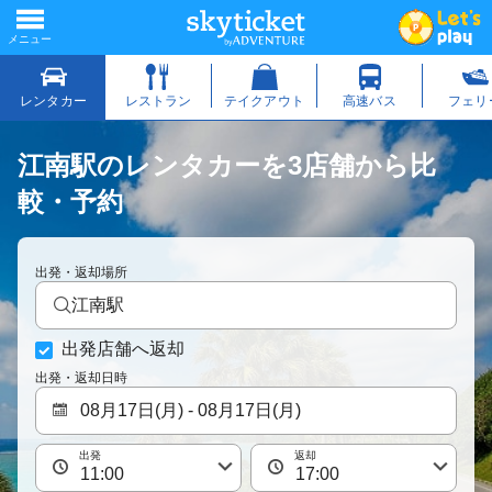
江南駅のレンタカーを3店舗から比
較・予約
出発・返却場所
江南駅
出発店舗へ返却
出発・返却日時
出発
返却