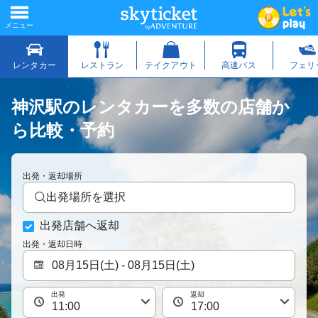
神沢駅のレンタカーを多数の店舗か
ら比較・予約
出発・返却場所
出発場所を選択
出発店舗へ返却
出発・返却日時
出発
返却