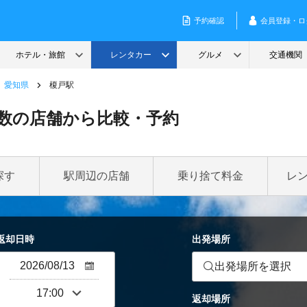
愛知県
榎戸駅
数の店舗から比較・予約
探す
駅周辺の店舗
乗り捨て料金
レ
返却日時
出発場所
出発場所を選択
返却場所