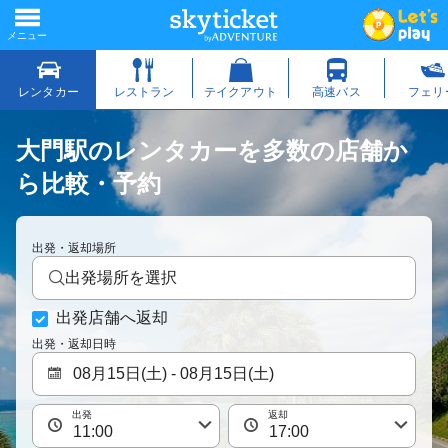
大門駅のレンタカーを多数の店舗か
ら比較・予約
出発・返却場所
出発場所を選択
出発店舗へ返却
出発・返却日時
出発
返却