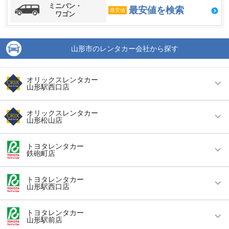
ミニバン・
最安値を検索
最安値
ワゴン
山形市のレンタカー会社から探す
オリックスレンタカー
山形駅西口店
営業時間
毎日 08:00 ～ 20:00
オリックスレンタカー
山形松山店
アクセス
山形駅より徒歩で約5分（送迎なし）
営業時間
毎日 08:00 ～ 19:00
住所
山形市城南町１－２－６
トヨタレンタカー
鉄砲町店
アクセス
山形駅より車で約10分（送迎なし）
店舗詳細
店舗詳細ページはこちら
営業時間
毎日 08:00 ～ 18:00
住所
山形市松山３丁目１１－１１
トヨタレンタカー
山形駅西口店
この店舗でレンタカーを探す
アクセス
山形駅より車で約5分（送迎なし）
店舗詳細
店舗詳細ページはこちら
営業時間
毎日 08:00 ～ 18:00
住所
山形県山形市鉄砲町2-14-27
トヨタレンタカー
山形駅前店
この店舗でレンタカーを探す
アクセス
山形駅より徒歩で約1分（送迎なし）
店舗詳細
店舗詳細ページはこちら