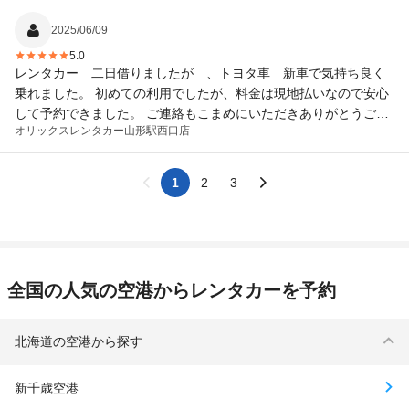
2025/06/09
5.0
レンタカー 二日借りましたが 、トヨタ車 新車で気持ち良く
乗れました。 初めての利用でしたが、料金は現地払いなので安心
して予約できました。 ご連絡もこまめにいただきありがとうござ
オリックスレンタカー
山形駅西口店
いました。
1
2
3
全国の人気の空港からレンタカーを予約
北海道の空港から探す
新千歳空港