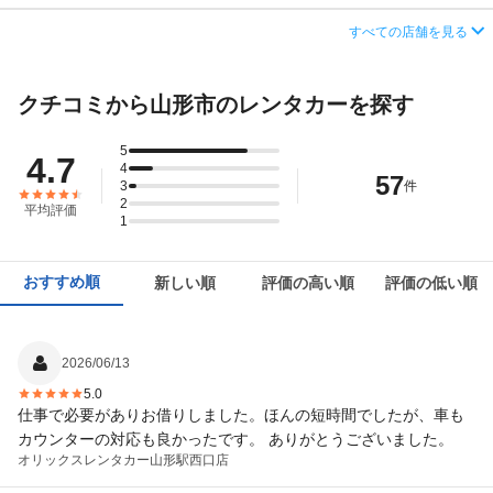
営業時間
毎日 08:00 ～ 20:00
住所
山形県山形市双葉町1丁目3番11号
すべての店舗を見る
この店舗でレンタカーを探す
アクセス
山形駅より徒歩で約2分（送迎なし）
店舗詳細
店舗詳細ページはこちら
クチコミから山形市のレンタカーを探す
住所
山形県山形市香澄町3-1-1
この店舗でレンタカーを探す
店舗詳細
店舗詳細ページはこちら
5
4.7
4
57
3
件
この店舗でレンタカーを探す
2
平均評価
1
おすすめ順
新しい順
評価の高い順
評価の低い順
2026/06/13
5.0
仕事で必要がありお借りしました。ほんの短時間でしたが、車も
カウンターの対応も良かったです。 ありがとうございました。
オリックスレンタカー
山形駅西口店