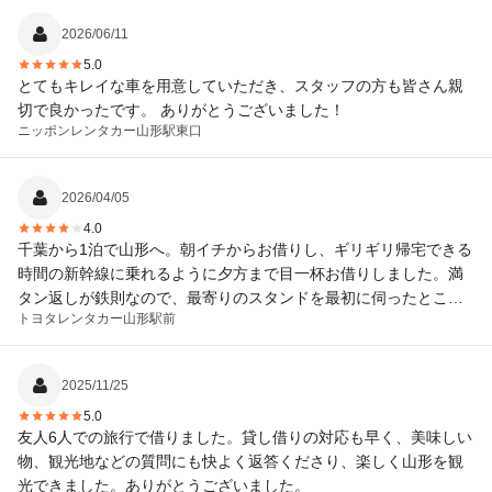
2026/06/11
5.0
とてもキレイな車を用意していただき、スタッフの方も皆さん親
切で良かったです。 ありがとうございました！
ニッポンレンタカー
山形駅東口
2026/04/05
4.0
千葉から1泊で山形へ。朝イチからお借りし、ギリギリ帰宅できる
時間の新幹線に乗れるように夕方まで目一杯お借りしました。満
タン返しが鉄則なので、最寄りのスタンドを最初に伺ったとこ
トヨタレンタカー
山形駅前
ろ、「走行距離で精算もできるので、スタンド寄らないで時間い
っぱい楽しんでくださって大丈夫ですよ！」と、笑顔で対応して
くださいました。また機会があればお世話になりたいと思いま
2025/11/25
す。ありがとうございました。
5.0
友人6人での旅行で借りました。貸し借りの対応も早く、美味しい
物、観光地などの質問にも快よく返答くださり、楽しく山形を観
光できました。ありがとうございました。