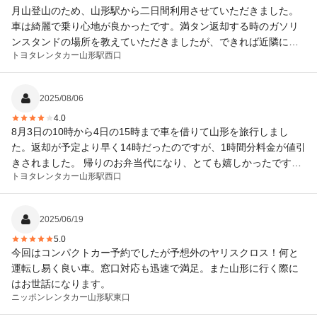
月山登山のため、山形駅から二日間利用させていただきました。
車は綺麗で乗り心地が良かったです。満タン返却する時のガソリ
ンスタンドの場所を教えていただきましたが、できれば近隣にあ
トヨタレンタカー
山形駅西口
るガソリンスタンドの一覧地図プリントをもらえればありがたい
と思いました。
2025/08/06
4.0
8月3日の10時から4日の15時まで車を借りて山形を旅行しまし
た。返却が予定より早く14時だったのですが、1時間分料金が値引
きされました。 帰りのお弁当代になり、とても嬉しかったです。
トヨタレンタカー
山形駅西口
また山形に行くときは利用しようと思います。
2025/06/19
5.0
今回はコンパクトカー予約でしたが予想外のヤリスクロス！何と
運転し易く良い車。窓口対応も迅速で満足。また山形に行く際に
はお世話になります。
ニッポンレンタカー
山形駅東口