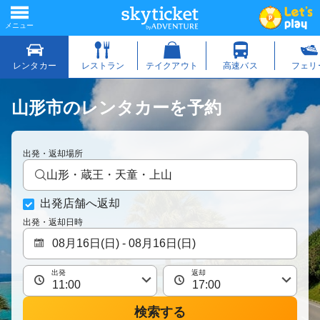
山形市のレンタカーを予約
出発・返却場所
山形・蔵王・天童・上山
出発店舗へ返却
出発・返却日時
出発
返却
検索する