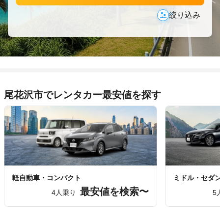
絞り込み
尾花沢市でレンタカー最安値を探す
軽自動車・コンパクト
ミドル・セダ
最安値を検索〜
4人乗り
5