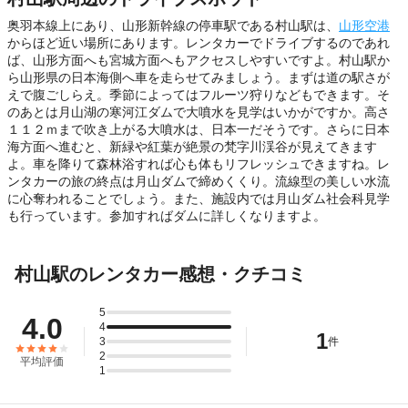
奥羽本線上にあり、山形新幹線の停車駅である村山駅は、
山形空港
からほど近い場所にあります。レンタカーでドライブするのであれ
ば、山形方面へも宮城方面へもアクセスしやすいですよ。村山駅か
ら山形県の日本海側へ車を走らせてみましょう。まずは道の駅さが
えで腹ごしらえ。季節によってはフルーツ狩りなどもできます。そ
のあとは月山湖の寒河江ダムで大噴水を見学はいかがですか。高さ
１１２ｍまで吹き上がる大噴水は、日本一だそうです。さらに日本
海方面へ進むと、新緑や紅葉が絶景の梵字川渓谷が見えてきます
よ。車を降りて森林浴すれば心も体もリフレッシュできますね。レ
ンタカーの旅の終点は月山ダムで締めくくり。流線型の美しい水流
に心奪われることでしょう。また、施設内では月山ダム社会科見学
も行っています。参加すればダムに詳しくなりますよ。
村山駅のレンタカー感想・クチコミ
5
4.0
4
1
3
件
2
平均評価
1