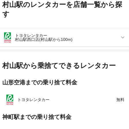
村山駅のレンタカーを店舗一覧から探
す
トヨタレンタカー
村山駅西口店(村山駅から100m)
営業時間
毎日 08:00 ～ 18:00
アクセス
村山駅より徒歩で約1分（送迎なし）
村山駅から乗捨てできるレンタカー
住所
山形県村山市駅西6-1
山形空港までの乗り捨て料金
店舗詳細
店舗詳細ページはこちら
この店舗でレンタカーを探す
トヨタレンタカー
無料
神町駅までの乗り捨て料金