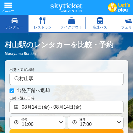
村山駅のレンタカーを比較・予約
Murayama Station
出発・返却場所
村山駅
出発店舗へ返却
出発・返却日時
出発
返却