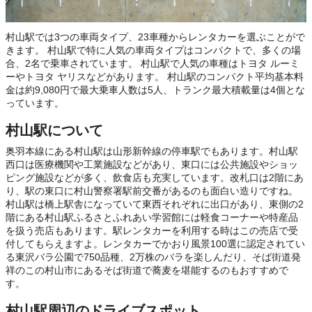
村山駅では3つの車両タイプ、23車種からレンタカーを選ぶことがで
きます。 村山駅で特に人気の車両タイプはコンパクトで、多くの場
合、2名で乗車されています。 村山駅で人気の車種はトヨタ ルーミ
ーやトヨタ ヤリスなどがあります。 村山駅のコンパクト平均基本料
金は約9,080円で最大乗車人数は5人、トランク最大積載量は4個とな
っています。
村山駅について
奥羽本線にある村山駅は山形新幹線の停車駅でもあります。村山駅
西口は医療機関や工業施設などがあり、東口には公共施設やショッ
ピング施設などが多く、飲食店も充実しています。改札口は2階にあ
り、駅の東口に村山警察署駅前交番があるのも面白い造りですね。
村山駅は橋上駅舎になっていて東西それぞれに出口があり、東側の2
階にある村山駅ふるさとふれあい学習館には軽食コーナーや特産品
を扱う売店もあります。駅レンタカーを利用する時はこの売店で受
付してもらえますよ。レンタカーでかおり風景100選に認定されてい
る東沢バラ公園で750品種、2万株のバラを楽しんだり、そば街道発
祥のこの村山市にあるそば街道で蕎麦を堪能するのもおすすめで
す。
村山駅周辺のドライブスポット