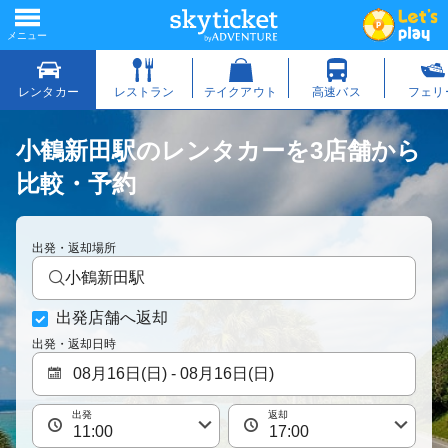
小鶴新田駅のレンタカーを3店舗から
比較・予約
出発・返却場所
小鶴新田駅
出発店舗へ返却
出発・返却日時
出発
返却