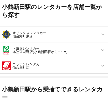
小鶴新田駅のレンタカーを店舗一覧か
ら探す
オリックスレンタカー
仙台卸町東店
営業時間
(月〜金) 08:00 ～ 19:00 / (土・日・祝) 08:00 ～
トヨタレンタカー
18:00
本社宮城野店(小鶴新田駅から600m)
アクセス
仙台東ICより車で約5分（送迎なし）
営業時間
毎日 08:00 ～ 19:00
ニッポンレンタカー
仙台扇町店
住所
仙台市若林区鶴代町１－３３
アクセス
小鶴新田駅より徒歩で約10分（送迎なし）
店舗詳細
店舗詳細ページはこちら
営業時間
(月〜金) 08:00 ～ 18:00 / (土・日・祝) 08:00 ～
住所
宮城県仙台市宮城野区苦竹2-8-1仙台トヨペット
17:00
内
小鶴新田駅から乗捨てできるレンタカ
この店舗でレンタカーを探す
アクセス
最寄り空港より車で約7分（送迎なし）
店舗詳細
店舗詳細ページはこちら
ー
住所
宮城県仙台市宮城野区扇町３－５－４
この店舗でレンタカーを探す
店舗詳細
店舗詳細ページはこちら