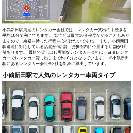
小鶴新田駅周辺のレンタカー会社では、レンタカー貸出の手続きを
平均10分で完了できます。 繁忙期は最大10分程度かかることもあり
ますので、余裕を持った行程を心がけたいですね。 また、小鶴新田
駅送迎に対応している店舗が0店舗、徒歩圏内に位置する店舗が1店
舗あります。 最短で貸し出し可能なレンタカー会社はトヨタレンタ
カーでレンタカー貸し出しまで約10分となっています。 ※小鶴新田
駅にあるレンタカー会社全3社を対象に算出しています。
小鶴新田駅で人気のレンタカー車両タイプ