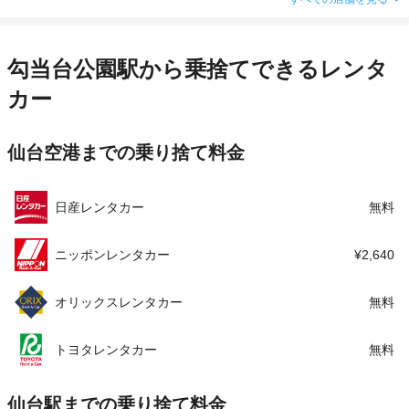
住所
宮城県仙台市青葉区木町通2-3-1仙台トヨペット
内
この店舗でレンタカーを探す
アクセス
勾当台公園駅より徒歩で約3分（送迎なし）
店舗詳細
店舗詳細ページはこちら
住所
宮城県仙台市青葉区二日町２−５
勾当台公園駅から乗捨てできるレンタ
店舗詳細
店舗詳細ページはこちら
カー
この店舗でレンタカーを探す
この店舗でレンタカーを探す
仙台空港までの乗り捨て料金
日産レンタカー
無料
ニッポンレンタカー
¥2,640
オリックスレンタカー
無料
トヨタレンタカー
無料
仙台駅までの乗り捨て料金