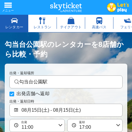
勾当台公園駅のレンタカーを8店舗か
ら比較・予約
出発・返却場所
勾当台公園駅
出発店舗へ返却
出発・返却日時
出発
返却