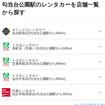
勾当台公園駅のレンタカーを店舗一覧
から探す
オリックスレンタカー
仙台駅前店(勾当台公園駅から650m)
営業時間
毎日 08:00 ～ 20:00
トヨタレンタカー
本町店（宮城）(勾当台公園駅から500m)
アクセス
仙台駅より徒歩で約8分（送迎なし）
営業時間
毎日 08:30 ～ 19:00
住所
仙台市青葉区中央２－１１－１０
トヨタレンタカー
交通局前店(勾当台公園駅から800m)
アクセス
広瀬通駅より徒歩で約10分（送迎なし）
店舗詳細
店舗詳細ページはこちら
営業時間
毎日 08:30 ～ 19:00
住所
宮城県仙台市青葉区本町2-11-33宮城トヨタ内
トヨタレンタカー
仙台中央店(勾当台公園駅から850m)
この店舗でレンタカーを探す
アクセス
仙台駅より車で約5分（送迎なし）
店舗詳細
店舗詳細ページはこちら
営業時間
毎日 08:00 ～ 19:00
住所
宮城県仙台市青葉区支倉町2-53
日産レンタカー
仙台市役所前店(勾当台公園駅から350m)
この店舗でレンタカーを探す
アクセス
北四番丁駅より徒歩で約5分（送迎なし）
店舗詳細
店舗詳細ページはこちら
営業時間
毎日 08:00 ～ 19:00
すべての店舗を見る