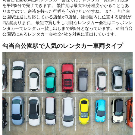
を平均9分で完了できます。 繁忙期は最大10分程度かかることもあ
りますので、余裕を持った行程を心がけたいですね。 また、勾当台
公園駅送迎に対応している店舗が0店舗、徒歩圏内に位置する店舗が
2店舗あります。 最短で貸し出し可能なレンタカー会社はニッポンレ
ンタカーでレンタカー貸し出しまで約5分となっています。 ※勾当台
公園駅にあるレンタカー会社全4社を対象に算出しています。
勾当台公園駅で人気のレンタカー車両タイプ