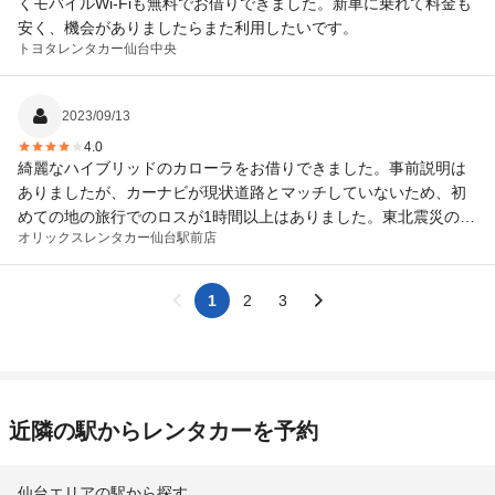
くモバイルWi-Fiも無料でお借りできました。新車に乗れて料金も
安く、機会がありましたらまた利用したいです。
トヨタレンタカー
仙台中央
2023/09/13
4.0
綺麗なハイブリッドのカローラをお借りできました。事前説明は
ありましたが、カーナビが現状道路とマッチしていないため、初
めての地の旅行でのロスが1時間以上はありました。東北震災の復
オリックスレンタカー
仙台駅前店
興の地ですから、再開通や新開通が頻繁に行われているのは事実
ですが、カーナビはやはり便利ツールですので最新情報を入れて
の貸し出しをお願いしたいです。約3年前の地図情報でした。
1
2
3
近隣の駅からレンタカーを予約
仙台エリアの駅から探す