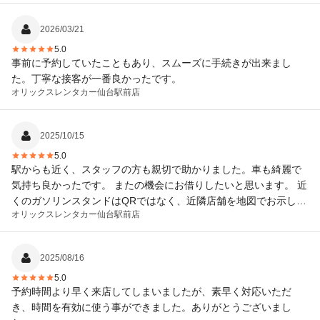
2026/03/21
5.0
事前に予約していたこともあり、スムーズに手続きが出来まし
た。丁寧な接客が一番良かったです。
オリックスレンタカー
仙台駅前店
2025/10/15
5.0
駅からも近く、スタッフの方も親切で助かりました。車も綺麗で
気持ち良かったです。 またの機会にお借りしたいと思います。 近
くのガソリンスタンドはQRではなく、近隣店舗を地図でお示しい
オリックスレンタカー
仙台駅前店
ただけるとわかりやすくて助かります。
2025/08/16
5.0
予約時間より早く来店してしまいましたが、素早く対応いただ
き、時間を有効に使う事ができました。ありがとうございまし