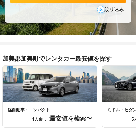
絞り込み
加美郡加美町でレンタカー最安値を探す
軽自動車・コンパクト
ミドル・セダ
最安値を検索〜
4人乗り
5