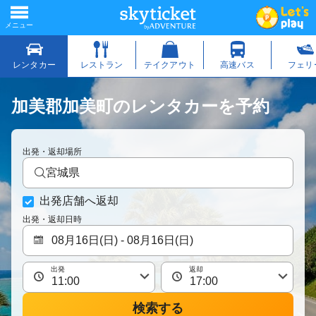
加美郡加美町のレンタカーを予約
出発・返却場所
宮城県
出発店舗へ返却
出発・返却日時
出発
返却
検索する