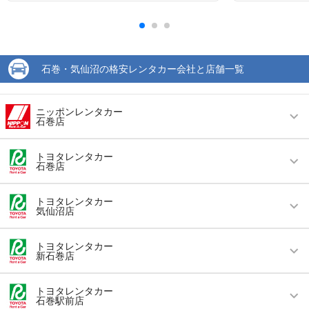
石巻・気仙沼の格安レンタカー会社と店舗一覧
ニッポンレンタカー
石巻店
営業時間
毎日 08:00 ～ 18:00
トヨタレンタカー
石巻店
アクセス
陸前山下駅より車で約3分（送迎なし）
営業時間
毎日 08:30 ～ 19:00
住所
宮城県石巻市大街道北１－４－１２
トヨタレンタカー
気仙沼店
アクセス
蛇田駅より車で約15分（送迎なし）
店舗詳細
店舗詳細ページはこちら
営業時間
毎日 08:30 ～ 19:00
住所
宮城県石巻市大街道南5-3-85
トヨタレンタカー
新石巻店
この店舗でレンタカーを探す
アクセス
不動の沢駅より車で約5分（送迎なし）
店舗詳細
店舗詳細ページはこちら
営業時間
毎日 08:00 ～ 19:00
住所
宮城県気仙沼市田中前4-1-5
トヨタレンタカー
石巻駅前店
この店舗でレンタカーを探す