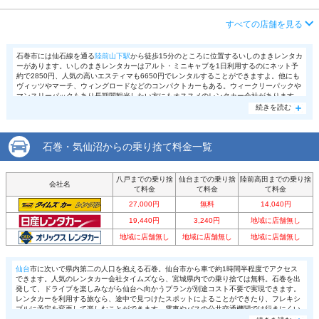
アクセス
蛇田駅より徒歩で約11分（送迎なし）
店舗詳細
店舗詳細ページはこちら
営業時間
毎日 08:30 ～ 18:00
住所
宮城県石巻市恵み野6-1-2
すべての店舗を見る
この店舗でレンタカーを探す
アクセス
石巻駅より徒歩で約2分（送迎なし）
店舗詳細
店舗詳細ページはこちら
石巻市には仙石線を通る
陸前山下駅
から徒歩15分のところに位置するいしのまきレンタカ
ーがあります。いしのまきレンタカーはアルト・ミニキャブを1日利用するのにネット予
住所
石巻市穀町56-2
約で2850円、人気の高いエスティマも6650円でレンタルすることができますよ。他にも
この店舗でレンタカーを探す
ヴィッツやマーチ、ウィングロードなどのコンパクトカーもある。ウィークリーパックや
店舗詳細
店舗詳細ページはこちら
マンスリーパックもあり長期間観光したい方にもオススメのレンタカー会社があります。
気仙沼市にはあまりレンタカー会社がないため、ニコニコレンタカーを利用するのがオス
続きを読む
スメ。車両はワゴンR、ヴィッツ、マーチ、キューブ、アクア、セレナ等。気仙沼市にあ
る気仙沼神山店は喫煙車のみのため禁煙者が良い方は注意が必要ですね。
この店舗でレンタカーを探す
石巻・気仙沼からの乗り捨て料金一覧
八戸までの乗り捨
仙台までの乗り捨
陸前高田までの乗り捨
会社名
て料金
て料金
て料金
27,000円
無料
14,040円
19,440円
3,240円
地域に店舗無し
地域に店舗無し
地域に店舗無し
地域に店舗無し
仙台
市に次いで県内第二の人口を抱える石巻。仙台市から車で約1時間半程度でアクセス
できます。人気のレンタカー会社タイムズなら、宮城県内での乗り捨ては無料。石巻を出
発して、ドライブを楽しみながら仙台へ向かうプランが別途コスト不要で実現できます。
レンタカーを利用する旅なら、途中で見つけたスポットによることができたり、フレキシ
ブルに予定を変更して楽しむことができます。電車やバスの公共交通機関では行きにくい
石巻のコアなスポットも、レンタカー旅ならロスタイムなくアクセスすることができます