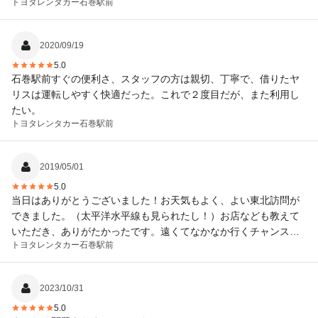
トヨタレンタカー
石巻駅前
2020/09/19
5.0
石巻駅前すぐの便利さ、スタッフの方は親切、丁寧で、借りたヤ
リスは運転しやすく快適だった。これで２度目だが、また利用し
たい。
トヨタレンタカー
石巻駅前
2019/05/01
5.0
当日はありがとうございました！お天気もよく、よい東北訪問が
できました。（太平洋水平線も見られたし！）お店なども教えて
いただき、ありがたかったです。遠くてなかなか行くチャンスが
トヨタレンタカー
石巻駅前
少ない私ですが、その時はまた利用させていただきたいです。
2023/10/31
5.0