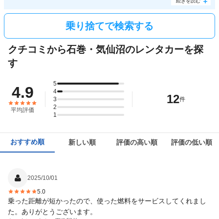
続きを読む
よ。全国展開をしているタイムズなら、他県の営業所で乗り捨てもOK。福島や山形への
ワンウェイドライブも＋7.560円で楽しむことができます。グループの人数によっては電
車や高速バス移動よりもリーズナブルで、より幅の広い楽しみ方ができるはず。ぜひこの
乗り捨てで検索する
機会に乗り捨てサービスを利用してみてはいかがでしょうか。
クチコミから石巻・気仙沼のレンタカーを探
す
5
4.9
4
12
3
件
2
平均評価
1
おすすめ順
新しい順
評価の高い順
評価の低い順
2025/10/01
5.0
乗った距離が短かったので、使った燃料をサービスしてくれまし
た。ありがとうございます。