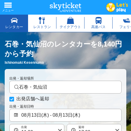
石巻・気仙沼のレンタカーを8,140円
から予約
Ishinomaki Kesennuma
出発・返却場所
石巻・気仙沼
出発店舗へ返却
出発・返却日時
出発
返却