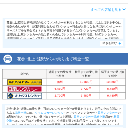
アクセス
花巻空港より徒歩で約3分（送迎なし）
店舗詳細
店舗詳細ページはこちら
営業時間
毎日 08:30 ～ 19:00
住所
岩手県花巻市東宮野目第二割５３番地
すべての店舗を見る
この店舗でレンタカーを探す
アクセス
似内駅より車で約10分（送迎なし）
店舗詳細
店舗詳細ページはこちら
花巻には空港と新幹線駅の近くでレンタカーを利用することが可能。北上には駅を中心に
複数の会社があり、鉄道利用と合わせてレンタカー料金がお得になるJRの駅レンタカーや
住所
岩手県花巻市東宮野目第９地割７９
リーズナブルな料金でオトクな車種を利用できるタイムズレンタカーが営業しています。
この店舗でレンタカーを探す
遠野駅には駅レンタカーの他に多くの会社でレンタカーを利用可能。MMCレンタカー、
店舗詳細
店舗詳細ページはこちら
遠野観光レンタカーなど遠野エリアで有名な会社があります。MMCレンタカーは三菱自
動車の車種のみを取扱いしていて禁煙車も選べます。徒歩で約20分かかりますが電話連絡
続きを読む
をしておけば遠野駅まで迎えがあるというのが嬉しいポイント。花巻の
オリックスレンタ
カー
では禁煙車のセレクトも可能です。
この店舗でレンタカーを探す
花巻･北上･遠野からの乗り捨て料金一覧
盛岡までの乗り捨
秋田までの乗り捨
横手までの乗り捨
会社名
て料金
て料金
て料金
無料
10,800円
10,800円
6,480円
9,720円
6,480円
2,700円
6,480円
6,480円
花巻･北上･遠野には乗り捨て可能なレンタカー会社が複数あります。岩手の空の玄関口で
もある
花巻空港
には、
タイムズカーレンタル
・オリックスレンタカー・
日産レンタカー
の
3店舗が揃い、それそれで乗り捨てサービスを展開。
日産レンタカー花巻空港
店から
秋田
空港
へは9,700円ほどで乗り捨てでき、空港間を繋ぐ移動手段としても使いやすいです
よ。一方でオリックスレンタカーは遠距離でも比較的乗り捨て料金がリーズナブル。お引