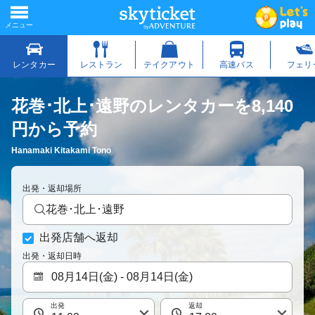
花巻･北上･遠野のレンタカーを8,140
円から予約
Hanamaki Kitakami Tono
出発・返却場所
花巻･北上･遠野
出発店舗へ返却
出発・返却日時
出発
返却