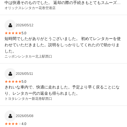
中は快適そのものでした。 返却の際の手続きもとてもスムーズで
オリックスレンタカー
花巻空港店
した。 本当にありがとうございました。 また縁がありましたら、
よろしくお願いします。
2026/05/12
5.0
短時間でしたがありがとうございました。 初めてレンタカーを使
わせていただきました。説明をしっかりしてくれたので助かりま
した。
ニッポンレンタカー
北上駅西口
2026/05/11
5.0
きれいな車内で、快適に走れました。予定より早く戻ることにな
り、レンタカー代の返金も得られました。
トヨタレンタカー
新花巻駅西口
2026/05/08
4.0