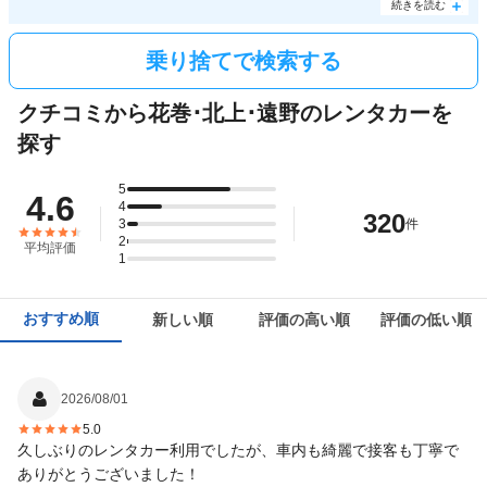
っ越しなど県をまたいだ大移動の際は是非チェックしてみてください。また、
盛岡市
方面
続きを読む
への乗り捨てをお考えの方にオススメしたいのがタイムズカーレンタル。花巻空港カウン
ターから
盛岡駅
への乗り捨てが無料で行えるため、このエリアの片道ドライブを検討中な
ら必見です。
乗り捨てで検索する
クチコミから花巻･北上･遠野のレンタカーを
探す
5
4.6
4
320
3
件
2
平均評価
1
おすすめ順
新しい順
評価の高い順
評価の低い順
2026/08/01
5.0
久しぶりのレンタカー利用でしたが、車内も綺麗で接客も丁寧で
ありがとうございました！