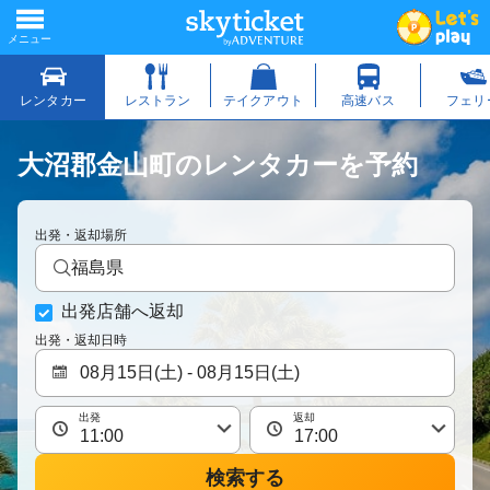
大沼郡金山町のレンタカーを予約
出発・返却場所
福島県
出発店舗へ返却
出発・返却日時
出発
返却
検索する