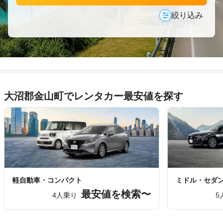
絞り込み
大沼郡金山町でレンタカー最安値を探す
軽自動車・コンパクト
ミドル・セダ
最安値を検索〜
4人乗り
5