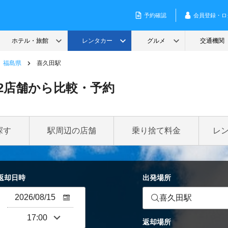
福島県
喜久田駅
2店舗から比較・予約
探す
駅周辺の店舗
乗り捨て料金
レ
返却日時
出発場所
喜久田駅
返却場所