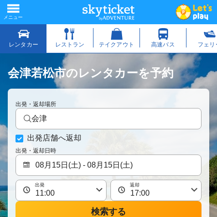
会津若松市のレンタカーを予約
出発・返却場所
会津
出発店舗へ返却
出発・返却日時
出発
返却
検索する