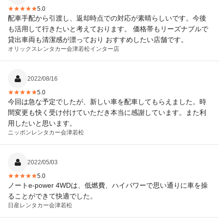
5.0
配車手配から引渡し、返却時点での対応が素晴らしいです。今後
も活用して行きたいと考えております。 価格帯もリーズナブルで
貸出車両も清潔感が漂っており おすすめしたい店舗です。
オリックスレンタカー
会津若松インター店
2022/08/16
5.0
今回は急な予定でしたが、新しい車を配車してもらえました。時
間変更も快く受け付けていただき本当に感謝しています。また利
用したいと思います。
ニッポンレンタカー
会津若松
2022/05/03
5.0
ノートe-power 4WDは、低燃費、ハイパワーで思い通りに車を操
ることができて快適でした。
日産レンタカー
会津若松