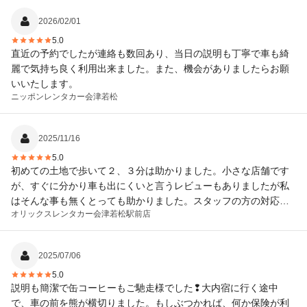
2026/02/01
5.0
直近の予約でしたが連絡も数回あり、当日の説明も丁寧で車も綺
麗で気持ち良く利用出来ました。また、機会がありましたらお願
いいたします。
ニッポンレンタカー
会津若松
2025/11/16
5.0
初めての土地で歩いて２、３分は助かりました。小さな店舗です
が、すぐに分かり車も出にくいと言うレビューもありましたが私
はそんな事も無くとっても助かりました。スタッフの方の対応も
オリックスレンタカー
会津若松駅前店
とても親切丁寧にして頂きレンタカーを借りるのも初めてだった
のですが、スムーズに出来ました。近くに安いガソリンスタンド
が無いのが残念でした。それはこちらの問題ですね。
2025/07/06
5.0
説明も簡潔で缶コーヒーもご馳走様でした❢大内宿に行く途中
で、車の前を熊が横切りました。もしぶつかれば、何か保険が利