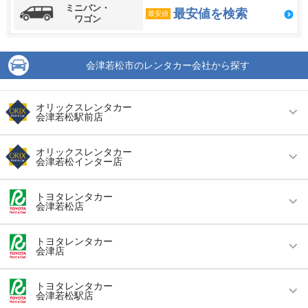
ミニバン・
最安値を検索
最安値
ワゴン
会津若松市のレンタカー会社から探す
オリックスレンタカー
会津若松駅前店
営業時間
毎日 08:00 ～ 19:00
オリックスレンタカー
会津若松インター店
アクセス
会津若松駅より徒歩で約3分（送迎なし）
営業時間
毎日 08:00 ～ 19:00
住所
会津若松市白虎町２２８－３
トヨタレンタカー
会津若松店
アクセス
会津若松駅より車で約10分（送迎なし）
店舗詳細
店舗詳細ページはこちら
営業時間
毎日 08:00 ～ 19:00
住所
会津若松市町北町大字藤室字達摩３０－１
トヨタレンタカー
会津店
この店舗でレンタカーを探す
アクセス
会津若松駅より車で約5分（送迎なし）
店舗詳細
店舗詳細ページはこちら
営業時間
毎日 08:00 ～ 19:00
住所
福島県会津若松市藤原一丁目5番地の31
トヨタレンタカー
会津若松駅店
この店舗でレンタカーを探す
アクセス
西若松駅より車で約20分（送迎なし）
店舗詳細
店舗詳細ページはこちら