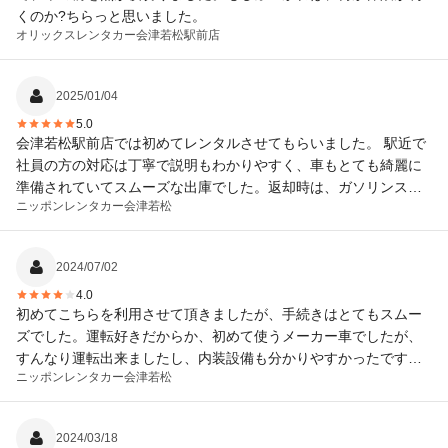
くのか?ちらっと思いました。
オリックスレンタカー
会津若松駅前店
2025/01/04
5.0
会津若松駅前店では初めてレンタルさせてもらいました。 駅近で
社員の方の対応は丁寧で説明もわかりやすく、車もとても綺麗に
準備されていてスムーズな出庫でした。返却時は、ガソリンスタ
ニッポンレンタカー
会津若松
ンドがお店の近くにあり便利でした。 また利用させていただがま
す。 ありがとうございました。
2024/07/02
4.0
初めてこちらを利用させて頂きましたが、手続きはとてもスムー
ズでした。運転好きだからか、初めて使うメーカー車でしたが、
すんなり運転出来ましたし、内装設備も分かりやすかったです。
ニッポンレンタカー
会津若松
欲を言えば、雨の日だったので、もう少し駅に近いと助かるかな
と。駅から見えない位置なので、探しながら辿り着きました。
2024/03/18