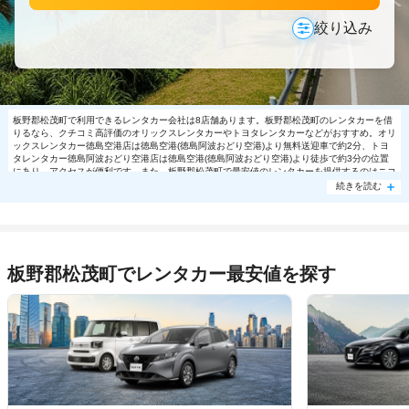
絞り込み
板野郡松茂町で利用できるレンタカー会社は8店舗あります。板野郡松茂町のレンタカーを借
りるなら、クチコミ高評価のオリックスレンタカーやトヨタレンタカーなどがおすすめ。オリ
ックスレンタカー徳島空港店は徳島空港(徳島阿波おどり空港)より無料送迎車で約2分、トヨ
タレンタカー徳島阿波おどり空港店は徳島空港(徳島阿波おどり空港)より徒歩で約3分の位置
にあり、アクセスが便利です。また、板野郡松茂町で最安値のレンタカーを提供するのはニコ
ニコレンタカーです。板野郡松茂町のニコニコレンタカーでは日帰り利用でコンパクト6800
続きを読む
円～の格安で利用できます。板野郡松茂町で大人気の格安レンタカーは売り切れる場合もあり
ますので、ご予約はお早めに。
板野郡松茂町でレンタカー最安値を探す