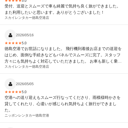
5.0
受付、送迎とスムーズで車も綺麗で気持ち良く旅ができました。
また利用したいと思います。ありがとうございました！
スカイレンタカー
徳島空港店
2026/05/16
5.0
徳島空港でお世話になりました。 飛行機到着後お店までの送迎を
はじめ、面倒な手続きなどもパネルでスムーズに完了。スタッフ
方々にも気持ちよく対応していただきました。 お車も新しく乗り
スカイレンタカー
徳島空港店
心地も良かったです。 楽しい徳島の旅ができました。 ありがとう
ございました。 また機会があればお願いしたいです。
2026/05/05
5.0
空港への送り迎えもスムーズ行なってくださり、雨模様時かさを
貸してくれたり、心遣いが感じられ気持ちよく旅行ができまし
た。
ニッポンレンタカー
徳島空港