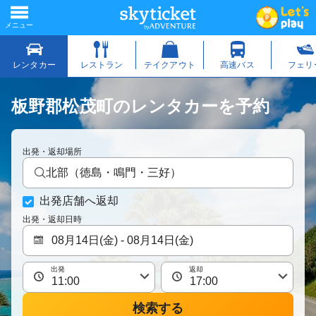
板野郡松茂町のレンタカーを予約
出発・返却場所
北部（徳島・鳴門・三好）
出発店舗へ返却
出発・返却日時
出発
返却
検索する