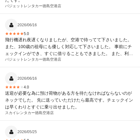
バジェットレンタカー
徳島空港店
2026/06/16
5.0
飛行機遅れ夜遅くなりましたが、空港で待ってて下さいました。
また、100歳の祖母にも優しく対応して下さいました。 事前にチ
ェックインができ、すぐに借りることもできました。 また、利用
バジェットレンタカー
徳島空港店
させて頂きたいです。 ありがとうございました。
2026/06/16
4.0
送迎が必要な為に預け荷物がある方を待たなければならないのが
ネックでした。 先に送っていただけたら最高です。チェックイン
は早くわりとすぐに乗り出せました。
スカイレンタカー
徳島空港店
2026/05/25