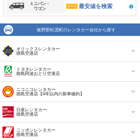
ミニバン・
最安値を検索
最安値
ワゴン
板野郡松茂町のレンタカー会社から探す
オリックスレンタカー
徳島空港店
営業時間
毎日 08:00 ～ 19:00
トヨタレンタカー
徳島阿波おどり空港店
アクセス
徳島空港(徳島阿波おどり空港)より無料送迎車で
約2分
営業時間
毎日 08:00 ～ 20:00
ニコニコレンタカー
徳島空港店【4年以内の新車確約】
住所
板野郡松茂町豊久字朝日野１５－６
アクセス
徳島空港(徳島阿波おどり空港)より徒歩で約3分
（送迎なし）
店舗詳細
店舗詳細ページはこちら
営業時間
毎日 08:00 ～ 20:00
日産レンタカー
徳島空港店
住所
徳島県板野郡松茂町豊久字朝日野15-10
アクセス
徳島空港(徳島阿波おどり空港)より無料送迎車で
この店舗でレンタカーを探す
約4分
店舗詳細
店舗詳細ページはこちら
営業時間
毎日 08:00 ～ 19:00
ニッポンレンタカー
徳島空港店
住所
徳島県板野郡松茂町満穂満穂開拓83
アクセス
徳島空港(徳島阿波おどり空港)より徒歩で約3分