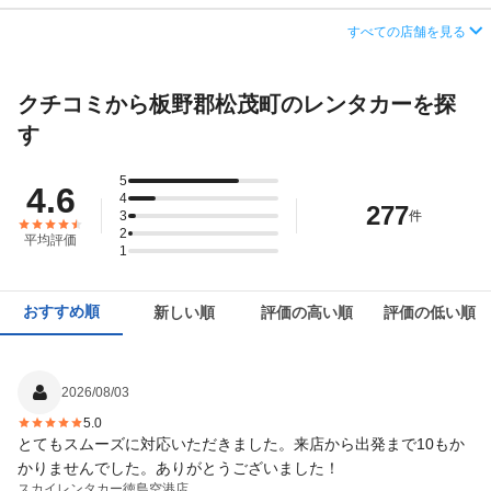
この店舗でレンタカーを探す
（送迎なし）
店舗詳細
店舗詳細ページはこちら
営業時間
毎日 08:00 ～ 19:00
すべての店舗を見る
住所
徳島県板野郡松茂町豊久字朝日野１５−５
アクセス
徳島空港(徳島阿波おどり空港)より無料送迎車で
この店舗でレンタカーを探す
約1分
店舗詳細
店舗詳細ページはこちら
クチコミから板野郡松茂町のレンタカーを探
住所
徳島県板野郡松茂町豊久字朝日野１５－１１
す
この店舗でレンタカーを探す
店舗詳細
店舗詳細ページはこちら
5
4.6
4
277
3
この店舗でレンタカーを探す
件
2
平均評価
1
おすすめ順
新しい順
評価の高い順
評価の低い順
2026/08/03
5.0
とてもスムーズに対応いただきました。来店から出発まで10もか
かりませんでした。ありがとうございました！
スカイレンタカー
徳島空港店