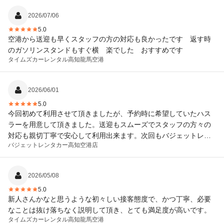
2026/07/06
5.0
空港から送迎も早くスタッフの方の対応も良かったです 返す時
のガソリンスタンドもすぐ横 楽でした おすすめです
タイムズカーレンタル
高知龍馬空港
2026/06/01
5.0
今回初めて利用させて頂きましたが、予約時に希望していたハス
ラーを用意して頂きました。送迎もスムーズでスタッフの方々の
対応も親切丁寧で安心して利用出来ます。次回もバジェットレン
バジェットレンタカー
高知空港店
タカー私利用します。
2026/05/08
5.0
新人さんかなと思うような初々しい接客態度で、かつ丁寧、必要
なことは抜け落ちなく説明して頂き、とても満足度が高いです。
タイムズカーレンタル
高知龍馬空港