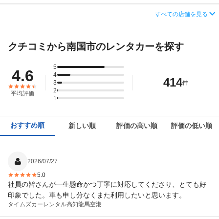
営業時間
毎日 08:00 ～ 20:00
住所
高知県南国市久枝乙628
すべての店舗を見る
この店舗でレンタカーを探す
アクセス
高知空港(高知龍馬空港)より無料送迎車で約3分
店舗詳細
店舗詳細ページはこちら
クチコミから南国市のレンタカーを探す
住所
高知県南国市久枝開田乙６２８－１
この店舗でレンタカーを探す
店舗詳細
店舗詳細ページはこちら
5
4.6
4
414
3
件
この店舗でレンタカーを探す
2
平均評価
1
おすすめ順
新しい順
評価の高い順
評価の低い順
2026/07/27
5.0
社員の皆さんが一生懸命かつ丁寧に対応してくださり、とても好
印象でした。車も申し分なくまた利用したいと思います。
タイムズカーレンタル
高知龍馬空港