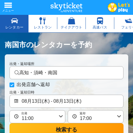
南国市のレンタカーを予約
出発・返却場所
高知・須崎・南国
出発店舗へ返却
出発・返却日時
出発
返却
検索する