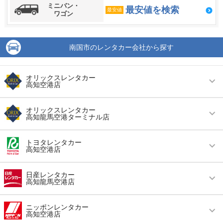
ミニバン・
最安値を検索
最安値
ワゴン
南国市のレンタカー会社から探す
オリックスレンタカー
高知空港店
営業時間
毎日 08:00 ～ 19:00
オリックスレンタカー
高知龍馬空港ターミナル店
アクセス
高知空港(高知龍馬空港)より無料送迎車で約3分
営業時間
毎日 08:00 ～ 20:00
住所
南国市物部新開乙６３番２０
トヨタレンタカー
高知空港店
アクセス
高知空港(高知龍馬空港)より無料送迎車で約1分
店舗詳細
店舗詳細ページはこちら
営業時間
毎日 08:00 ～ 20:00
住所
南国市久枝開田６１７
日産レンタカー
高知龍馬空港店
この店舗でレンタカーを探す
アクセス
高知空港(高知龍馬空港)より無料送迎車で約2分
店舗詳細
店舗詳細ページはこちら
営業時間
毎日 08:00 ～ 19:00
住所
高知県南国市久枝乙626-3
ニッポンレンタカー
高知空港店
この店舗でレンタカーを探す
アクセス
高知空港(高知龍馬空港)より無料送迎車で約10分
店舗詳細
店舗詳細ページはこちら