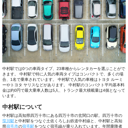
中村駅では0つの車両タイプ、23車種からレンタカーを選ぶことがで
きます。 中村駅で特に人気の車両タイプはコンパクトで、多くの場
合、1名で乗車されています。 中村駅で人気の車種はトヨタ ルーミ
ーやトヨタ ヤリスなどがあります。 中村駅のコンパクト平均基本料
金は約0円で最大乗車人数は5人、トランク最大積載量は4個となって
います。
中村駅について
中村駅は高知県四万十市にある四万十市の玄関口の駅。四万十市の
窪川駅
と中村駅をつなぐ土佐くろしお鉄道中村線と、中村駅と高知
県
宿毛市
の
宿毛駅
をつなぐ宿毛線が乗り入れています。年間乗降者