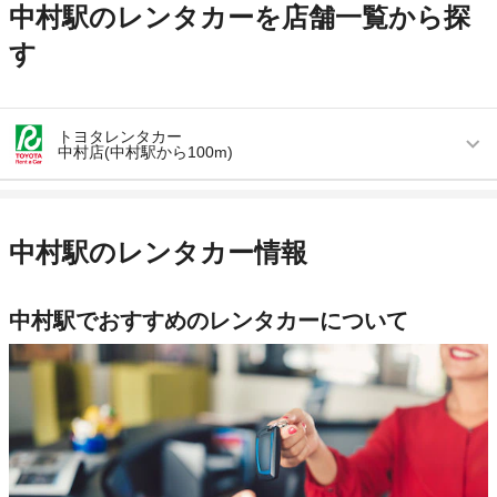
中村駅のレンタカーを店舗一覧から探
す
トヨタレンタカー
中村店(中村駅から100m)
営業時間
毎日 09:00 ～ 18:00
アクセス
中村駅より徒歩で約1分（送迎なし）
中村駅のレンタカー情報
住所
高知県四万十市駅前町8-2
店舗詳細
店舗詳細ページはこちら
中村駅でおすすめのレンタカーについて
この店舗でレンタカーを探す