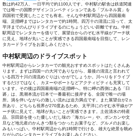
数は約42万人、一日平均で約1100人です。中村駅の駅舎は鉄道関連
では唯一の国際デザインコンペティションである「ブルネル賞」を
四国初で受賞したことでも有名。そんな中村駅周辺から四国最南
端、足摺岬まではレンタカーで約1時間。四万十の清流に沿って、太
平洋までのんびりドライブするのにちょうどいい距離ですね。中村
駅周辺でレンタカーを借りて、展望台からのぞむ水平線がアーチ状
に見え、地球が丸いことが実感できる四国最南端を目指して、レン
タカードライブをお楽しみください。
中村駅周辺のドライブスポット
中村駅周辺からレンタカーでの観光おすすめスポットはたくさんあ
ります。まずは四国一の大河でありながら、最後の清流と言われて
いる四万十川の清流めぐりはいかがでしょうか。川べりをドライブ
するだけではなく、カヌーやボートなどアクティビティも充実して
います。その後は四国最南端の足摺岬へ。特に岬の西側にある「臼
碆」は、黒潮本流が日本で一番最初に接岸する、全国で唯一の場
所。渦を伴いながらの激しい流れは迫力満点です。また展望台が2ヵ
所あり、どちらも視界が270度あるため、太平洋にのぞむ水平線がア
ーチ状に見えて、地球が丸いことが実感できます。土佐清水の特産
品、宗田節を使った優しいだし味の「海カレー」や、ポンカンや文
旦など地元産のかんきつ類をつかったお菓子など、グルメのお楽し
みもいっぱい。中村駅周辺から約1時間で行ける、雄大な絶景を眺め
ながらのレンタカードライブをお楽しみください。