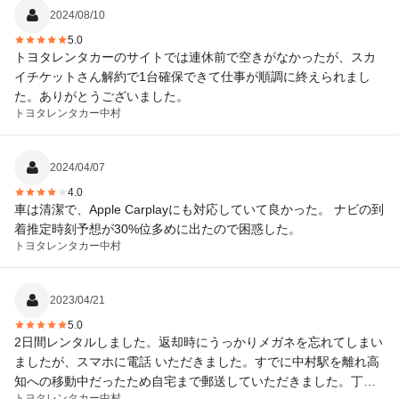
2024/08/10
5.0
トヨタレンタカーのサイトでは連休前で空きがなかったが、スカ
イチケットさん解約で1台確保できて仕事が順調に終えられまし
た。ありがとうございました。
トヨタレンタカー
中村
2024/04/07
4.0
車は清潔で、Apple Carplayにも対応していて良かった。 ナビの到
着推定時刻予想が30%位多めに出たので困惑した。
トヨタレンタカー
中村
2023/04/21
5.0
2日間レンタルしました。返却時にうっかりメガネを忘れてしまい
ましたが、スマホに電話 いただきました。すでに中村駅を離れ高
知への移動中だったため自宅まで郵送していただきました。丁寧
トヨタレンタカー
中村