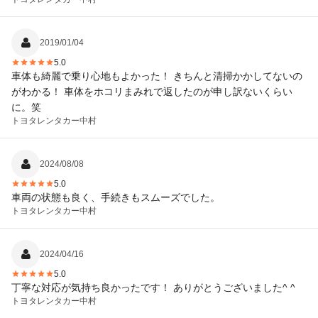
に梱包されていて手紙も入っていました。中村店今上さま、無事
こちらに届きました。ありがとうございました。
2019/01/04
5.0
車体も綺麗で乗り心地もよかった！ きちんと清掃かかしてないの
がわかる！ 車体をホコリまみれで返したのが申し訳ないくらい
に。笑
トヨタレンタカー
中村
2024/08/08
5.0
車両の状態も良く、手続きもスムーズでした。
トヨタレンタカー
中村
2024/04/16
5.0
丁寧な対応が気持ち良かったです！ ありがとうございました^ ^
トヨタレンタカー
中村