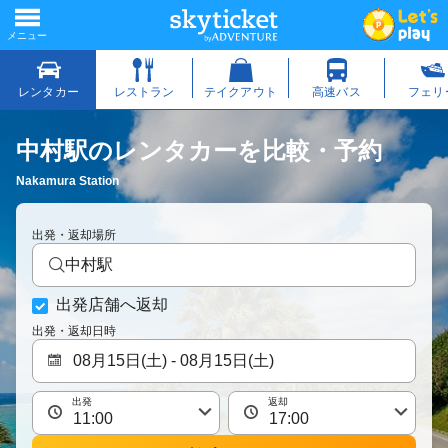
中村駅のレンタカーを比較・予約
Nakamura Station
出発・返却場所
中村駅
出発店舗へ返却
出発・返却日時
出発
返却