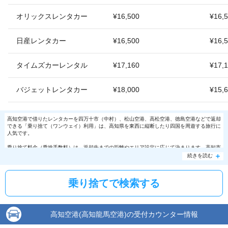
オリックスレンタカー
¥16,500
¥16,
日産レンタカー
¥16,500
¥16,
タイムズカーレンタル
¥17,160
¥17,
バジェットレンタカー
¥18,000
¥15,
高知空港で借りたレンタカーを四万十市（中村）、松山空港、高松空港、徳島空港などで返却
できる「乗り捨て（ワンウェイ）利用」は、高知県を東西に縦断したり四国を周遊する旅行に
人気です。
乗り捨て料金（乗捨手数料）は、返却先までの距離やエリア設定に応じて決まります。高知市
内エリアへの返却であれば、無料〜数千円と手頃です。
続きを読む
乗り捨てで検索する
高知空港(高知龍馬空港)の受付カウンター情報