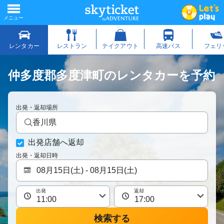
仲多度郡多度津町のレンタカーを予約
出発・返却場所
香川県
出発店舗へ返却
出発・返却日時
出発
返却
検索する