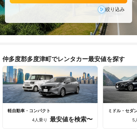
絞り込み
仲多度郡多度津町でレンタカー最安値を探す
軽自動車・コンパクト
ミドル・セダ
最安値を検索〜
4人乗り
5