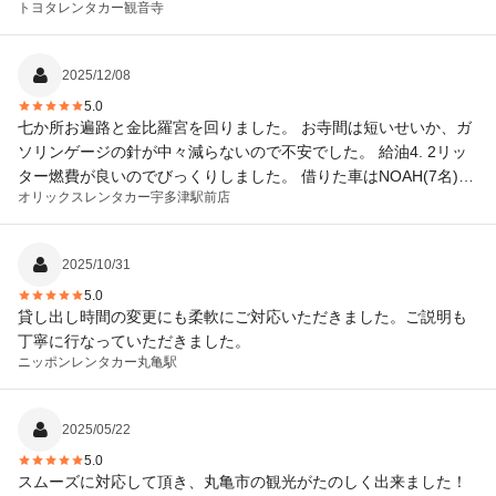
トヨタレンタカー
観音寺
2025/12/08
5.0
七か所お遍路と金比羅宮を回りました。 お寺間は短いせいか、ガ
ソリンゲージの針が中々減らないので不安でした。 給油4. 2リッ
ター燃費が良いのでびっくりしました。 借りた車はNOAH(7名)で
オリックスレンタカー
宇多津駅前店
した。
2025/10/31
5.0
貸し出し時間の変更にも柔軟にご対応いただきました。ご説明も
丁寧に行なっていただきました。
ニッポンレンタカー
丸亀駅
2025/05/22
5.0
スムーズに対応して頂き、丸亀市の観光がたのしく出来ました！