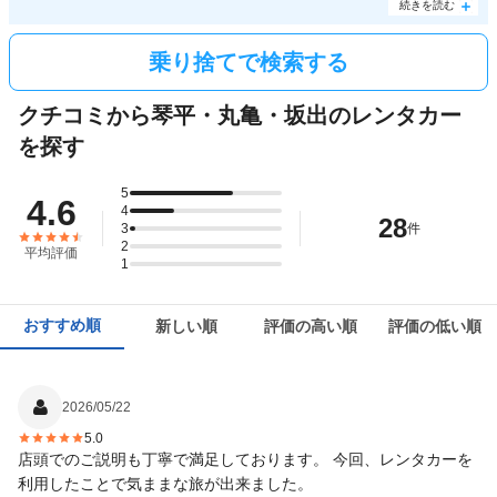
きるワンウェイプランを使えば経済的。同じエリア内にある
高松駅
や
高松空港
へは無料で
続きを読む
乗り捨てすることができます。費用をおさえながらレンタカーでスムーズなドライブの旅
を楽しみたいときに利用してみてはいかがですか。
乗り捨てで検索する
クチコミから琴平・丸亀・坂出のレンタカー
を探す
5
4.6
4
28
3
件
2
平均評価
1
おすすめ順
新しい順
評価の高い順
評価の低い順
2026/05/22
5.0
店頭でのご説明も丁寧で満足しております。 今回、レンタカーを
利用したことで気ままな旅が出来ました。