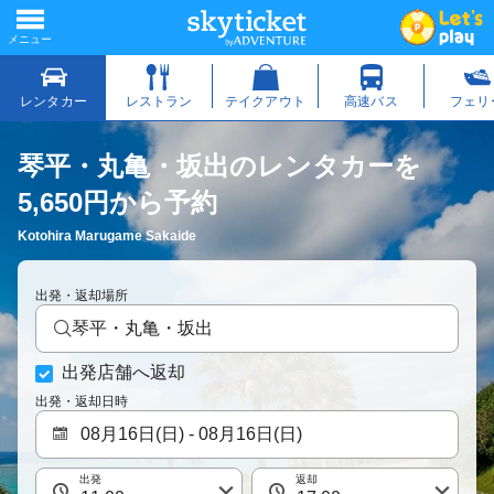
琴平・丸亀・坂出のレンタカーを
5,650円から予約
Kotohira Marugame Sakaide
出発・返却場所
琴平・丸亀・坂出
出発店舗へ返却
出発・返却日時
出発
返却