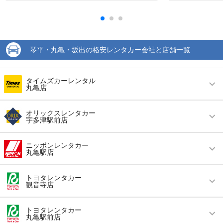
琴平・丸亀・坂出の格安レンタカー会社と店舗一覧
タイムズカーレンタル
丸亀店
営業時間
毎日 09:00 ～ 18:00
オリックスレンタカー
宇多津駅前店
アクセス
丸亀駅より無料送迎車で約5分
営業時間
毎日 08:00 ～ 19:00
住所
丸亀市風袋町275-1
ニッポンレンタカー
丸亀駅店
アクセス
宇多津駅より徒歩で約1分（送迎なし）
店舗詳細
店舗詳細ページはこちら
営業時間
毎日 08:00 ～ 19:00
住所
香川県綾歌郡宇多津町浜五番丁４９－１
トヨタレンタカー
観音寺店
この店舗でレンタカーを探す
アクセス
丸亀駅より徒歩で約0分（送迎なし）
店舗詳細
店舗詳細ページはこちら
営業時間
毎日 08:00 ～ 18:00
住所
香川県丸亀市新町６番２（ＪＲ丸亀駅構内）
トヨタレンタカー
丸亀駅前店
この店舗でレンタカーを探す