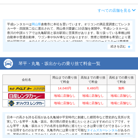
アクセス
観音寺駅より徒歩で約2分（送迎なし）
店舗詳細
店舗詳細ページはこちら
営業時間
毎日 08:00 ～ 19:00
住所
香川県観音寺市栄町1-4-12
すべての店舗を見る
この店舗でレンタカーを探す
アクセス
丸亀駅より徒歩で約4分（送迎なし）
店舗詳細
店舗詳細ページはこちら
平成レンタカーは
岡山県
倉敷市に本社を置いています。オリコンの満足度調査にてレンタ
カー中・四国第二位に選出されて、岡山香川愛媛に10店舗を展開中。平成レンタカーは、
住所
香川県丸亀市浜町305-3
香川の中讃エリアでは丸亀駅前と坂出駅前に営業所があります。取り扱っている車種は軽
この店舗でレンタカーを探す
自動車や普通自動車、ワゴン車やSUV車などがありますが、禁煙と喫煙車を希望により選
店舗詳細
店舗詳細ページはこちら
択が可能です。そのうちダイハツコパンとホンダS660、マツダのロードスターは禁煙車
のみ。なかでも人気のレンタルプランに「コミコミ定額プラン」というのがあります。ガ
続きを読む
ソリン代無料で最後に給油する必要がなく、観光で利用される方はもちろん、ビジネスに
て出張で平成レンタカーを利用する方に人気のプランです。
この店舗でレンタカーを探す
琴平・丸亀・坂出からの乗り捨て料金一覧
岡山までの乗り捨
高知までの乗り捨
高松までの乗り捨
会社名
て料金
て料金
て料金
14,040円
6,480円
無料
地域に店舗なし
地域に店舗なし
地域に店舗なし
地域に店舗なし
地域に店舗なし
地域に店舗なし
日本一の高さを誇る石垣がある丸亀城や平安時代に創建した郷照寺など歴史的な見所が充
実している琴平・丸亀・坂出。香川県の歴史を感じたいときにおすすめのエリアです。そ
んな琴平・丸亀・坂出エリアの名所を効率的に巡りたいときは乗り捨てができるレンタカ
ーを活用するのがおすすめ。丸亀市内には乗り捨て可能な
タイムズカーレンタル
があるの
で、琴平や坂出へもアクセスしやすくなっています。片道料金で他の営業所に乗り捨てで