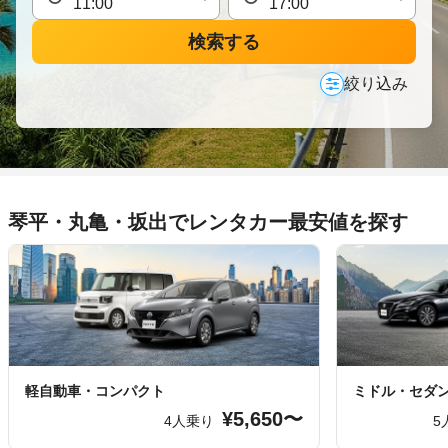
検索する
絞り込み
琴平・丸亀・坂出でレンタカー最安値を探す
軽自動車・コンパクト
ミドル・セダ
¥5,650〜
4人乗り
5