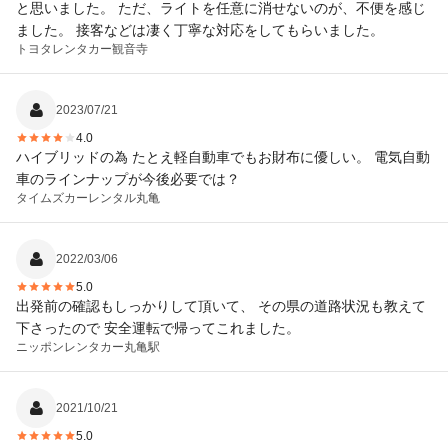
と思いました。 ただ、ライトを任意に消せないのが、不便を感じ
ました。 接客などは凄く丁寧な対応をしてもらいました。
トヨタレンタカー
観音寺
2023/07/21
4.0
ハイブリッドの為 たとえ軽自動車でもお財布に優しい。 電気自動
車のラインナップが今後必要では？
タイムズカーレンタル
丸亀
2022/03/06
5.0
出発前の確認もしっかりして頂いて、 その県の道路状況も教えて
下さったので 安全運転で帰ってこれました。
ニッポンレンタカー
丸亀駅
2021/10/21
5.0