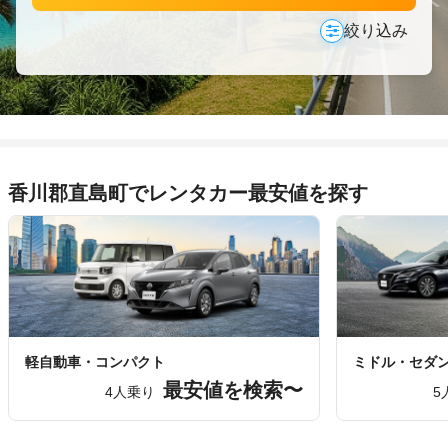
絞り込み
香川郡直島町でレンタカー最安値を探す
軽自動車・コンパクト
ミドル・セダ
最安値を検索〜
4人乗り
5