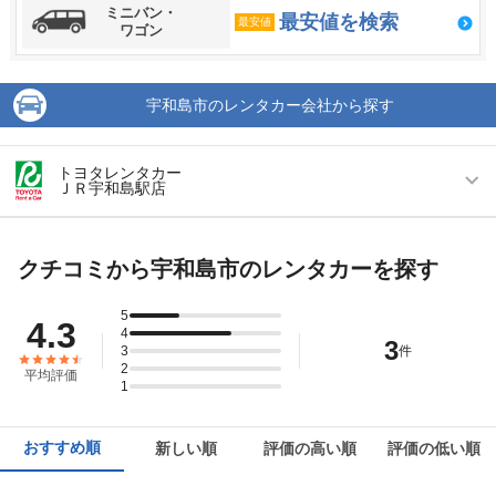
ミニバン・
最安値を検索
最安値
ワゴン
宇和島市のレンタカー会社から探す
トヨタレンタカー
ＪＲ宇和島駅店
営業時間
毎日 09:00 ～ 18:00
クチコミから宇和島市のレンタカーを探す
アクセス
宇和島駅より徒歩で約1分（送迎なし）
住所
宇和島市錦町10-1
5
4.3
4
3
店舗詳細
3
店舗詳細ページはこちら
件
2
平均評価
1
この店舗でレンタカーを探す
おすすめ順
新しい順
評価の高い順
評価の低い順