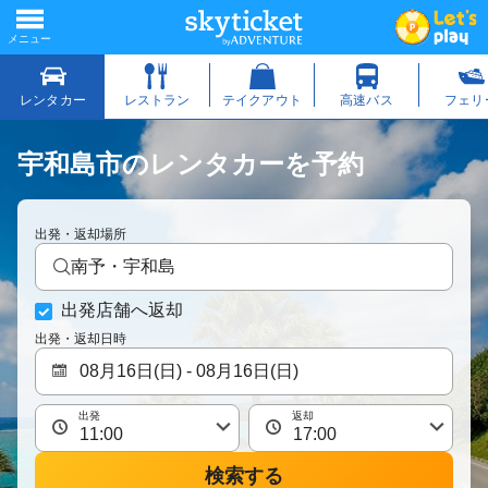
宇和島市のレンタカーを予約
出発・返却場所
南予・宇和島
出発店舗へ返却
出発・返却日時
出発
返却
検索する