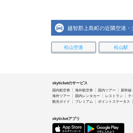
越智郡上島町の近隣空港・
松山空港
松山駅