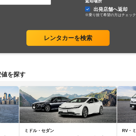
返却場所
出発店舗へ返却
※乗り捨て希望の方はチェック
レンタカーを検索
安値を探す
ミドル・セダン
RV・