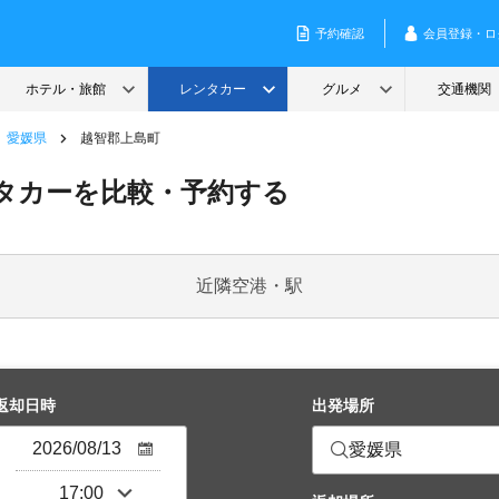
愛媛県
越智郡上島町
タカーを比較・予約する
近隣空港・駅
返却日時
出発場所
愛媛県