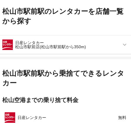
松山市駅前駅のレンタカーを店舗一覧
から探す
日産レンタカー
松山市駅前店(松山市駅前駅から350m)
営業時間
(月〜金) 09:00 ～ 19:00
アクセス
松山市駅前駅より徒歩で約5分（送迎なし）
松山市駅前駅から乗捨てできるレンタ
住所
愛媛県松山市千舟町６ー３−５
カー
店舗詳細
店舗詳細ページはこちら
松山空港までの乗り捨て料金
この店舗でレンタカーを探す
日産レンタカー
無料