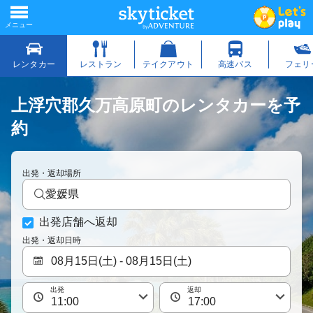
上浮穴郡久万高原町のレンタカーを予
約
出発・返却場所
愛媛県
出発店舗へ返却
出発・返却日時
出発
返却