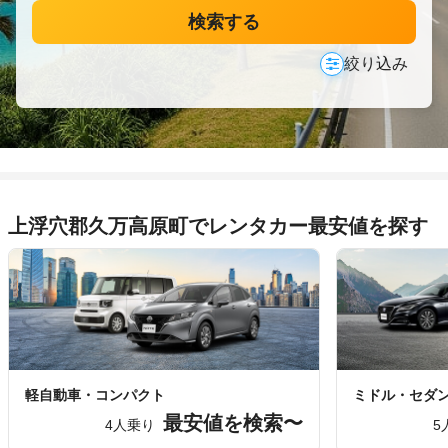
検索する
絞り込み
上浮穴郡久万高原町でレンタカー最安値を探す
軽自動車・コンパクト
ミドル・セダ
最安値を検索〜
4人乗り
5