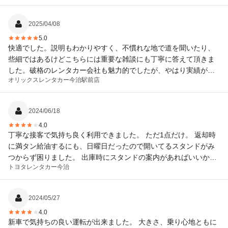
2025/04/08
5.0
快適でした。説明もわかりやすく、不慣れな地で道を聞いたり、
些細ではあるけどこちらには重要な雑談にも丁寧に答えて頂きま
した。破格のレンタカー会社も魅力的でしたが、やはり実績があ
オリックスレンタカー
今治駅前店
り安心、快適に利用させていただきました。
2024/06/18
4.0
丁寧な接客で気持ち良く利用できました。 ただ1点だけ。 返却時
に満タン給油するにも、日曜日だったので開いてるスタンドがみ
つからず困りました。 出庫時にスタンドの案内があればいいかな
トヨタレンタカー
今治
と思います。
2024/05/27
4.0
新車で気持ちの良い運転が出来ました。 大きさ、乗り心地ともに