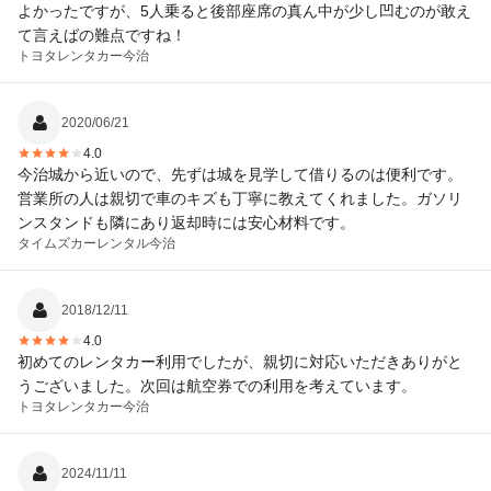
よかったですが、5人乗ると後部座席の真ん中が少し凹むのが敢え
て言えばの難点ですね！
トヨタレンタカー
今治
2020/06/21
4.0
今治城から近いので、先ずは城を見学して借りるのは便利です。
営業所の人は親切で車のキズも丁寧に教えてくれました。ガソリ
ンスタンドも隣にあり返却時には安心材料です。
タイムズカーレンタル
今治
2018/12/11
4.0
初めてのレンタカー利用でしたが、親切に対応いただきありがと
うございました。次回は航空券での利用を考えています。
トヨタレンタカー
今治
2024/11/11