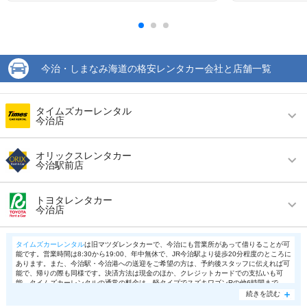
今治・しまなみ海道の格安レンタカー会社と店舗一覧
タイムズカーレンタル
今治店
営業時間
(月〜金) 09:00 ～ 18:00 / (土・祝) 09:00 ～
オリックスレンタカー
18:00
今治駅前店
アクセス
今治駅より徒歩で約20分（送迎なし）
営業時間
毎日 08:00 ～ 19:00
トヨタレンタカー
今治店
住所
今治市東門町4-1-23
アクセス
今治駅より徒歩で約1分（送迎なし）
店舗詳細
店舗詳細ページはこちら
営業時間
毎日 09:00 ～ 18:00
住所
今治市北宝来町２丁目２－９
タイムズカーレンタル
は旧マツダレンタカーで、今治にも営業所があって借りることが可
能です。営業時間は8:30から19:00、年中無休で、JR今治駅より徒歩20分程度のところに
アクセス
今治駅より徒歩で約5分（送迎なし）
あります。また、今治駅・今治港への送迎をご希望の方は、予約後スタッフに伝えれば可
店舗詳細
店舗詳細ページはこちら
この店舗でレンタカーを探す
能で、帰りの際も同様です。決済方法は現金のほか、クレジットカードでの支払いも可
能。タイムズカーレンタルの通常の料金は、軽タイプでスズキワゴンRの他6時間まで
住所
愛媛県今治市北宝来町3-3-1
4,536円で、24時間で6,480円など時間制でいくつもあります。基本的に禁煙、喫煙選ぶ
続きを読む
この店舗でレンタカーを探す
ことが可能です。ただし、事前連絡の際に日時や車種によって選べない場合もあります。