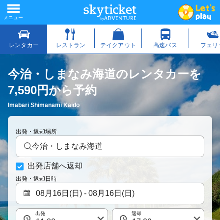
今治・しまなみ海道のレンタカーを
7,590円から予約
Imabari Shimanami Kaido
出発・返却場所
今治・しまなみ海道
出発店舗へ返却
出発・返却日時
出発
返却