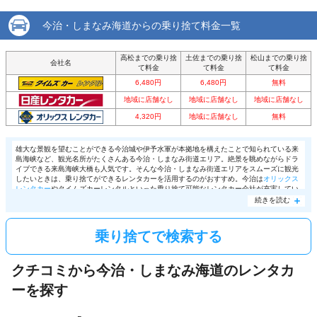
店舗詳細
店舗詳細ページはこちら
またタイムズカーレンタルではレンタカーの需要が増える年末年始やゴールデンウィーク
にハイシーズン料金が適用されるので、事前に確認が必要です。
今治・しまなみ海道からの乗り捨て料金一覧
この店舗でレンタカーを探す
高松までの乗り捨
土佐までの乗り捨
松山までの乗り捨
会社名
て料金
て料金
て料金
6,480円
6,480円
無料
地域に店舗なし
地域に店舗なし
地域に店舗なし
4,320円
地域に店舗なし
無料
雄大な景観を望むことができる今治城や伊予水軍が本拠地を構えたことで知られている来
島海峡など、観光名所がたくさんある今治・しまなみ街道エリア。絶景を眺めながらドラ
イブできる来島海峡大橋も人気です。そんな今治・しまなみ街道エリアをスムーズに観光
したいときは、乗り捨てができるレンタカーを活用するのがおすすめ。今治は
オリックス
レンタカー
やタイムズカーレンタルといった乗り捨て可能なレンタカー会社が充実してい
ます。オリックスレンタカーは愛媛県の玄関口である高松に6つの営業所を構えているの
続きを読む
で、乗り捨てをしたいときに便利。ワンウェイプランを利用すれば、今治と同じエリア内
にある
高松空港
や高松駅といった主要スポットへ無料で乗り捨てができます。費用をおさ
えながら効率的な観光を満喫したいときにチェックしてみてはいかがですか。
乗り捨てで検索する
クチコミから今治・しまなみ海道のレンタカ
ーを探す