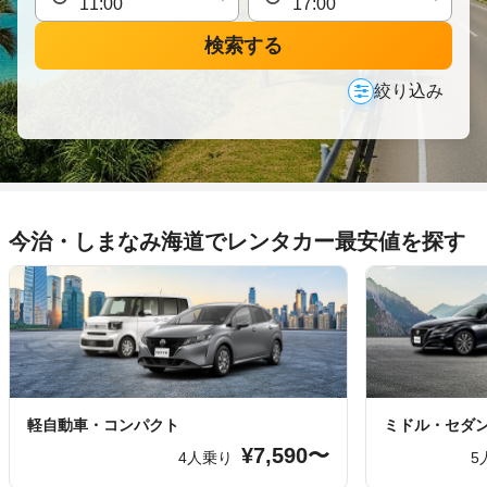
検索する
絞り込み
今治・しまなみ海道でレンタカー最安値を探す
軽自動車・コンパクト
ミドル・セダ
¥7,590〜
4人乗り
5