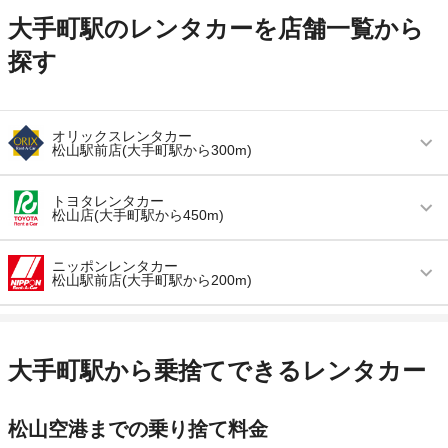
大手町駅のレンタカーを店舗一覧から
探す
オリックスレンタカー
松山駅前店(大手町駅から300m)
営業時間
毎日 08:00 ～ 19:00
トヨタレンタカー
松山店(大手町駅から450m)
アクセス
松山駅より徒歩で約4分（送迎なし）
営業時間
毎日 08:00 ～ 20:00
住所
松山市三番町８－９－３
ニッポンレンタカー
松山駅前店(大手町駅から200m)
アクセス
松山駅より徒歩で約5分（送迎なし）
店舗詳細
店舗詳細ページはこちら
営業時間
毎日 08:00 ～ 20:00
住所
愛媛県松山市宮田町109-6あいおい損保松山ビル
この店舗でレンタカーを探す
アクセス
松山駅より徒歩で約3分（送迎なし）
店舗詳細
店舗詳細ページはこちら
大手町駅から乗捨てできるレンタカー
住所
愛媛県松山市大手町２－５－１０
この店舗でレンタカーを探す
松山空港までの乗り捨て料金
店舗詳細
店舗詳細ページはこちら