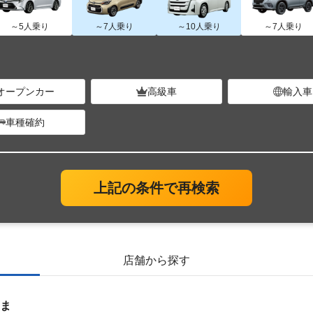
～5人乗り
～7人乗り
～10人乗り
～7人乗り
オープンカー
高級車
輸入車
車種確約
上記の条件で再検索
店舗から探す
ま