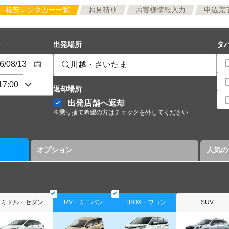
格安レンタカー一覧
お見積り
お客様情報入力
申込完
出発場所
タ
川越・さいたま
返却場所
出発店舗へ返却
※乗り捨て希望の方はチェックを外してください
オプション
人気の
ミドル・セダン
RV・ミニバン
1BOX・ワゴン
SUV