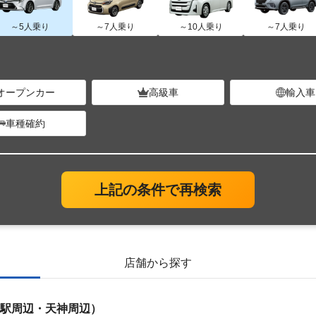
～5人乗り
～7人乗り
～10人乗り
～7人乗り
オープンカー
高級車
輸入車
車種確約
上記の条件で再検索
店舗から探す
駅周辺・天神周辺）