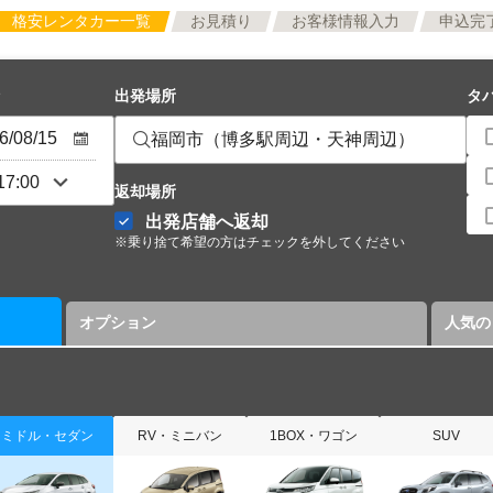
格安レンタカー一覧
お見積り
お客様情報入力
申込完
出発場所
タ
福岡市（博多駅周辺・天神周辺）
返却場所
出発店舗へ返却
※乗り捨て希望の方はチェックを外してください
オプション
人気の
ミドル・セダン
RV・ミニバン
1BOX・ワゴン
SUV