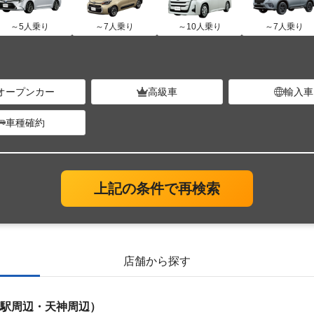
～5人乗り
～7人乗り
～10人乗り
～7人乗り
オープンカー
高級車
輸入車
車種確約
上記の条件で再検索
店舗から探す
駅周辺・天神周辺）