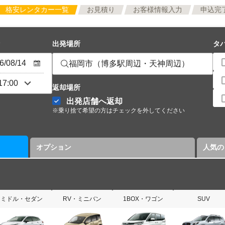
格安レンタカー一覧
お見積り
お客様情報入力
申込完
出発場所
タ
福岡市（博多駅周辺・天神周辺）
返却場所
出発店舗へ返却
※乗り捨て希望の方はチェックを外してください
オプション
人気の
ミドル・セダン
RV・ミニバン
1BOX・ワゴン
SUV