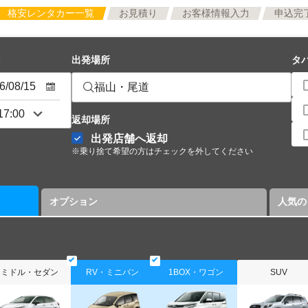
格安レンタカー一覧
お見積り
お客様情報入力
申込完
出発場所
タ
福山・尾道
返却場所
出発店舗へ返却
※乗り捨て希望の方はチェックを外してください
オプション
人気の
ミドル・セダン
RV・ミニバン
1BOX・ワゴン
SUV