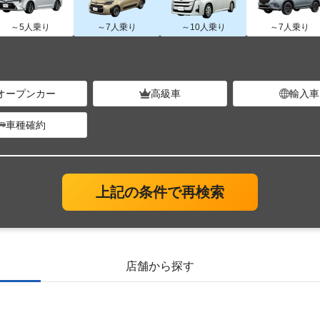
～5人乗り
～7人乗り
～10人乗り
～7人乗り
オープンカー
高級車
輸入車
車種確約
上記の条件で再検索
店舗から探す