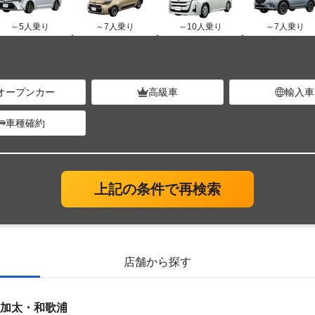
～5人乗り
～7人乗り
～10人乗り
～7人乗り
オープンカー
高級車
輸入車
車種確約
上記の条件で再検索
店舗から探す
加太・和歌浦