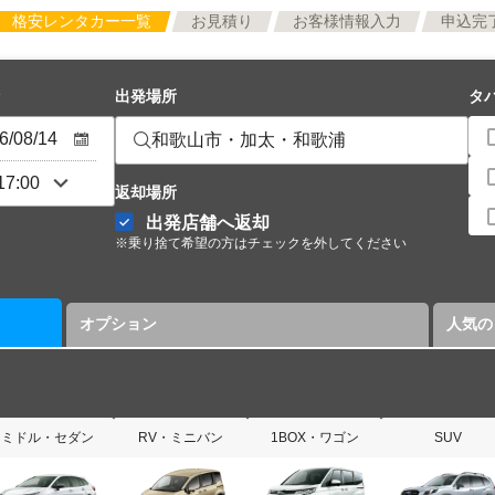
格安レンタカー一覧
お見積り
お客様情報入力
申込完
出発場所
タ
和歌山市・加太・和歌浦
返却場所
出発店舗へ返却
※乗り捨て希望の方はチェックを外してください
オプション
人気の
ミドル・セダン
RV・ミニバン
1BOX・ワゴン
SUV