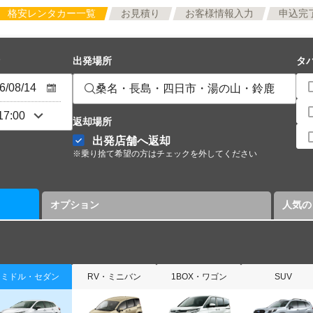
格安レンタカー一覧
お見積り
お客様情報入力
申込完
出発場所
タ
桑名・長島・四日市・湯の山・鈴鹿
返却場所
出発店舗へ返却
※乗り捨て希望の方はチェックを外してください
オプション
人気の
ミドル・セダン
RV・ミニバン
1BOX・ワゴン
SUV