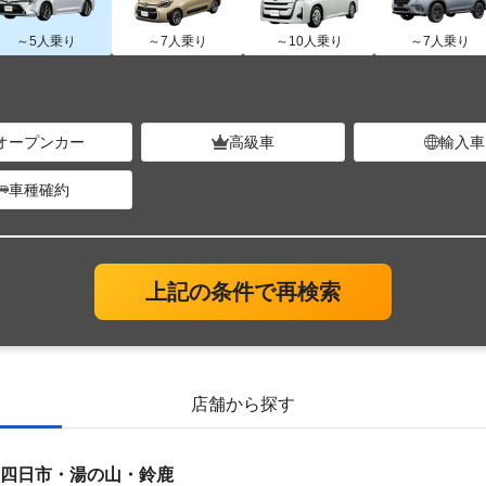
～5人乗り
～7人乗り
～10人乗り
～7人乗り
オープンカー
高級車
輸入車
車種確約
上記の条件で再検索
店舗から探す
四日市・湯の山・鈴鹿