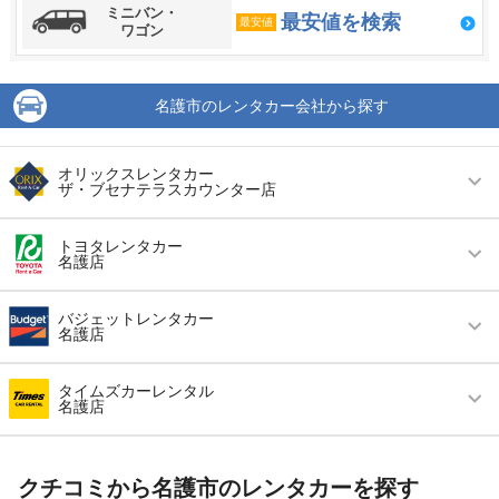
ミニバン・
最安値を検索
最安値
ワゴン
名護市のレンタカー会社から探す
オリックスレンタカー
ザ・ブセナテラスカウンター店
営業時間
毎日 09:00 ～ 16:00
トヨタレンタカー
名護店
アクセス
ザ・ブセナテラスより徒歩で約0分（送迎なし）
営業時間
毎日 08:00 ～ 18:00
住所
沖縄県名護市喜瀬１８０８
バジェットレンタカー
名護店
アクセス
世冨慶バス停より徒歩で約1分（送迎なし）
店舗詳細
店舗詳細ページはこちら
営業時間
毎日 09:00 ～ 18:00
住所
沖縄県名護市東江5-21-5
タイムズカーレンタル
名護店
この店舗でレンタカーを探す
アクセス
名護バスターミナルより無料送迎車で約10分
店舗詳細
店舗詳細ページはこちら
営業時間
毎日 09:00 ～ 17:00
住所
沖縄県名護市大北４丁目4522番-1
この店舗でレンタカーを探す
クチコミから名護市のレンタカーを探す
アクセス
最寄り駅より徒歩で約1分（送迎なし）
店舗詳細
店舗詳細ページはこちら