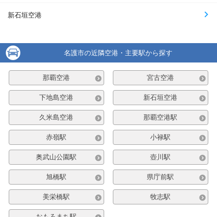
新石垣空港
名護市の近隣空港・主要駅から探す
那覇空港
宮古空港
下地島空港
新石垣空港
久米島空港
那覇空港駅
赤嶺駅
小禄駅
奥武山公園駅
壺川駅
旭橋駅
県庁前駅
美栄橋駅
牧志駅
おもろまち駅