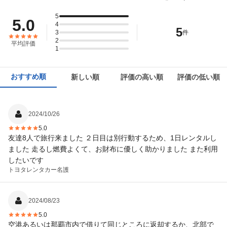
住所
沖縄県名護市為又56-2
5
5.0
4
この店舗でレンタカーを探す
5
店舗詳細
3
店舗詳細ページはこちら
件
2
平均評価
1
この店舗でレンタカーを探す
おすすめ順
新しい順
評価の高い順
評価の低い順
2024/10/26
5.0
友達8人で旅行来ました ２日目は別行動するため、1日レンタルし
ました 走るし燃費よくて、お財布に優しく助かりました また利用
したいです
トヨタレンタカー
名護
2024/08/23
5.0
空港あるいは那覇市内で借りて同じところに返却するか、北部で