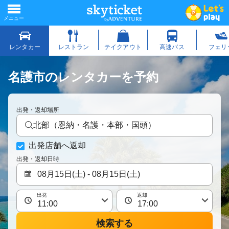
名護市のレンタカーを予約
出発・返却場所
北部（恩納・名護・本部・国頭）
出発店舗へ返却
出発・返却日時
出発
返却
検索する