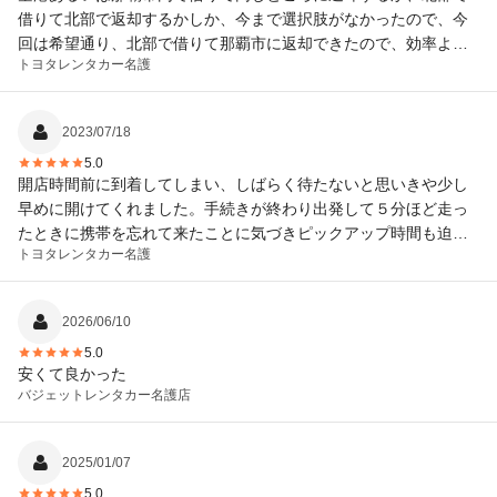
借りて北部で返却するかしか、今まで選択肢がなかったので、今
回は希望通り、北部で借りて那覇市に返却できたので、効率よく
トヨタレンタカー
名護
移動ができて、大変便利でした。
2023/07/18
5.0
開店時間前に到着してしまい、しばらく待たないと思いきや少し
早めに開けてくれました。手続きが終わり出発して５分ほど走っ
たときに携帯を忘れて来たことに気づきピックアップ時間も迫っ
トヨタレンタカー
名護
ていたので焦って店に戻ると私の顔を見てすぐに携帯を車まで持
ってきてくれました。 お陰様でロスタイム無しに再出発できたの
で何とかピックアップ時間に間に合いました。感謝いたします。
2026/06/10
5.0
安くて良かった
バジェットレンタカー
名護店
2025/01/07
5.0