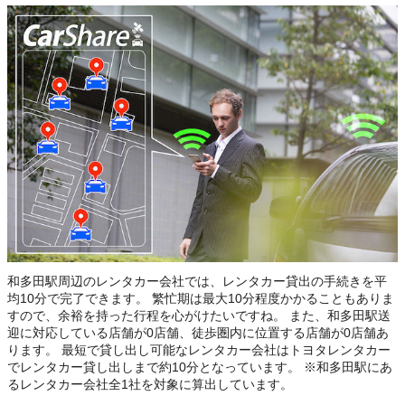
和多田駅周辺のレンタカー会社では、レンタカー貸出の手続きを平
均10分で完了できます。 繁忙期は最大10分程度かかることもありま
すので、余裕を持った行程を心がけたいですね。 また、和多田駅送
迎に対応している店舗が0店舗、徒歩圏内に位置する店舗が0店舗あ
ります。 最短で貸し出し可能なレンタカー会社はトヨタレンタカー
でレンタカー貸し出しまで約10分となっています。 ※和多田駅にあ
るレンタカー会社全1社を対象に算出しています。