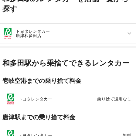
探す
トヨタレンタカー
唐津和多田店
営業時間
毎日 08:00 ～ 19:00
アクセス
東唐津駅より車で約5分（送迎なし）
和多田駅から乗捨てできるレンタカー
住所
佐賀県唐津市和多田大土井4-15
壱岐空港までの乗り捨て料金
店舗詳細
店舗詳細ページはこちら
この店舗でレンタカーを探す
トヨタレンタカー
乗り捨て適用なし
唐津駅までの乗り捨て料金
トヨタレンタカー
無料