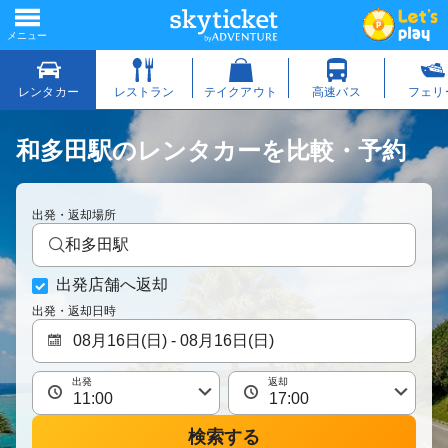
和多田駅のレンタカーを比較・予約
出発・返却場所
和多田駅
出発店舗へ返却
出発・返却日時
出発
返却
検索する