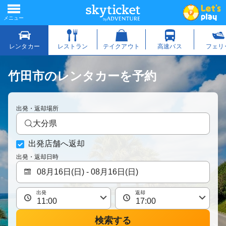
竹田市のレンタカーを予約
出発・返却場所
大分県
出発店舗へ返却
出発・返却日時
出発
返却
検索する