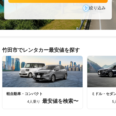
絞り込み
竹田市でレンタカー最安値を探す
軽自動車・コンパクト
ミドル・セダ
最安値を検索〜
4人乗り
5