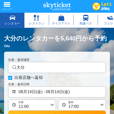
大分のレンタカーを5,640円から予約
Oita
出発・返却場所
大分
出発店舗へ返却
出発・返却日時
出発
返却