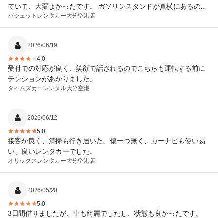
ていて、大変よかったです。 ガソリンスタンドが真横にあるの
バジェットレンタカー
大分空港店
で、返却時の給油も楽でよかったです。
2026/06/19
4.0
受付での対応が良く、笑顔で話されるのでこちらも運転する前に
テンションがあがりました。
タイムズカーレンタル
大分空港
2026/06/12
5.0
接客が良く、清掃も行き届いた、傷一つ無く、カーナビも使い易
い、良いレンタカーでした。
オリックスレンタカー
大分空港店
2026/05/20
5.0
3日間借りましたが、車も綺麗でしたし、状態も良かったです。