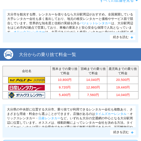
住所
国東市安岐町下原５４１－５７
すべての店舗を見る
この店舗でレンタカーを探す
アクセス
大分空港より無料送迎車で約7分
店舗詳細
店舗詳細ページはこちら
大分市を観光する際、レンタカーを借りるなら大分駅周辺がおすすめ。全国展開している
大手レンタカー会社も多く進出しており、地元の格安レンタカーと価格やサービス面で競
住所
国東市安岐町下原
合しています。世界的な知名度と信頼の実績を誇る
バジェットレンタカー
は、大分駅周辺
この店舗でレンタカーを探す
をはじめ市内2拠点で営業しており、車種の豊富さと安心安全な保障で人気となっていま
店舗詳細
店舗詳細ページはこちら
す。
オリックスレンタカー
は、大手でありながらも格安レンタカーに負けないお値打ち感
プランが充実しており、価格も保障もバランス重視の方にもおすすめ。またJR九州が展開
続きを読む
する駅レンタカーは、JRならではの駅直結が魅力で、鉄道とレンタカーのセットプランも
大変お得で利用しやすい会社です。すべてのプランで禁煙車の設定もあり、タバコを吸わ
この店舗でレンタカーを探す
ない方でも安心して借りれますよ。
大分からの乗り捨て料金一覧
熊本までの乗り捨
宮崎までの乗り捨
鹿児島までの乗り捨
会社名
て料金
て料金
て料金
10,800円
14,040円
20,500円
9,720円
12,960円
19,440円
5,400円
7,560円
14,040円
大分県の中央部に位置する大分市。乗り捨てが利用できるレンタカー会社も複数あり、さ
まざまな用途・料金から選ぶことができます。店舗があるのは
タイムズカーレンタル
・オ
リックスレンタカー・
日産レンタカー
など。いずれも大分の交通網の中心となる大分駅周
辺に位置しています。オススメは、移動距離によってレンタカー会社を決める方法。タイ
ムズカーレンタルは同じ大分県内であれば乗り捨て無料で利用できるので、近距離旅行や
近場の移動に向いています。反対に、県をまたいだドライブやお引越しなどで乗り捨てを
続きを読む
利用したい時はオリックスレンタカー・日産レンタカーがおすすめ。特にオリックスレン
タカーは、大分駅前店から博多駅で乗り捨てても追加料金7,500円程度で済みます。