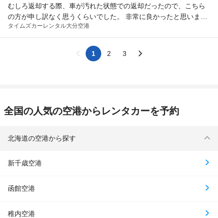
むしろ返却する際、車が汚れた状態での返却だったので、こちら
の方が申し訳なく思うくらいでした。 非常に良かったと思いま
タイムズカーレンタル
大分空港
す。 次に借りる際にも、ぜひお願いしたいと思いました。
1
2
3
全国の人気の空港からレンタカーを予約
北海道の空港から探す
新千歳空港
函館空港
稚内空港