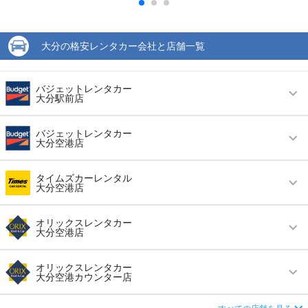
大分の格安レンタカー会社と店舗一覧
バジェットレンタカー
大分駅前店
営業時間
毎日 08:00 ～ 20:00
バジェットレンタカー
大分空港店
アクセス
大分駅より徒歩で約2分（送迎なし）
営業時間
毎日 08:00 ～ 19:00
住所
大分県大分市金池南1丁目1番5号
タイムズカーレンタル
大分空港店
アクセス
大分空港より無料送迎車で約5分
店舗詳細
店舗詳細ページはこちら
営業時間
毎日 09:00 ～ 19:00
住所
大分県国東市安岐町下原７５１−１
オリックスレンタカー
大分空港店
この店舗でレンタカーを探す
アクセス
大分空港より徒歩で約5分（送迎なし）
店舗詳細
店舗詳細ページはこちら
営業時間
毎日 09:00 ～ 19:00
住所
国東市安岐町下原ﾌｸﾐ36-1
オリックスレンタカー
大分空港カウンター店
この店舗でレンタカーを探す
アクセス
大分空港より無料送迎車で約7分
店舗詳細
店舗詳細ページはこちら
営業時間
毎日 09:00 ～ 19:00