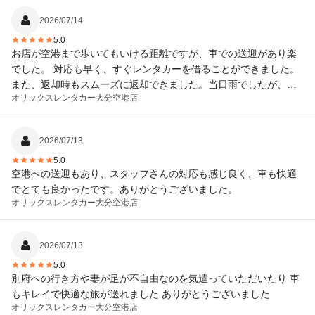
2026/07/14
5.0
お店が空港まで歩いてもいける距離ですが、車での送迎があり楽
でした。 対応も早く、すぐレンタカーを借ることができました。
また、返却時もスムーズに返却できました。当日雨でしたが、簡
オリックスレンタカー
大分空港店
易傘も貸してもらえました。
2026/07/13
5.0
空港への送迎もあり、スタッフさんの対応も感じ良く、車も快適
でとても良かったです。ありがとうございました。
オリックスレンタカー
大分空港店
2026/07/13
5.0
別府への行き方や妻が足が不自由なのを気遣っていただいたり 車
もキレイで快適な旅が送れました ありがとうございました
オリックスレンタカー
大分空港店