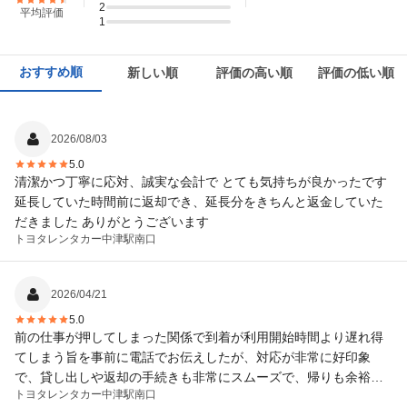
2
平均評価
1
おすすめ順
新しい順
評価の高い順
評価の低い順
2026/08/03
5.0
清潔かつ丁寧に応対、誠実な会計で とても気持ちが良かったです
延長していた時間前に返却でき、延長分をきちんと返金していた
だきました ありがとうございます
トヨタレンタカー
中津駅南口
2026/04/21
5.0
前の仕事が押してしまった関係で到着が利用開始時間より遅れ得
てしまう旨を事前に電話でお伝えしたが、対応が非常に好印象
で、貸し出しや返却の手続きも非常にスムーズで、帰りも余裕を
トヨタレンタカー
中津駅南口
もって予定していた電車に乗る事が出来ました。車も綺麗で文句