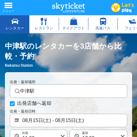
中津駅のレンタカーを3店舗から比
較・予約
Nakatsu Station
出発・返却場所
中津駅
出発店舗へ返却
出発・返却日時
出発
返却