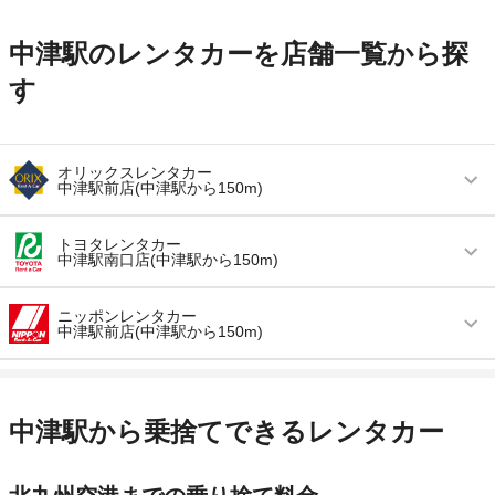
中津駅のレンタカーを店舗一覧から探
す
オリックスレンタカー
中津駅前店(中津駅から150m)
営業時間
毎日 08:00 ～ 19:00
トヨタレンタカー
中津駅南口店(中津駅から150m)
アクセス
中津駅より徒歩で約1分（送迎なし）
営業時間
毎日 08:00 ～ 19:00
住所
中津市豊田町１－５
ニッポンレンタカー
中津駅前店(中津駅から150m)
アクセス
中津駅より徒歩で約1分（送迎なし）
店舗詳細
店舗詳細ページはこちら
営業時間
(月〜金) 08:00 ～ 18:00
住所
大分県中津市本町1番11号
この店舗でレンタカーを探す
アクセス
中津駅より徒歩で約1分（送迎なし）
店舗詳細
店舗詳細ページはこちら
中津駅から乗捨てできるレンタカー
住所
大分県中津市豊田町１－４
この店舗でレンタカーを探す
店舗詳細
店舗詳細ページはこちら