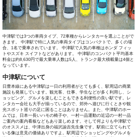
中津駅では3つの車両タイプ、72車種からレンタカーを選ぶことがで
きます。 中津駅で特に人気の車両タイプはコンパクトで、多くの場
合、1名で乗車されています。 中津駅で人気の車種はホンダ フィッ
トやスズキ スイフトなどがあります。 中津駅のコンパクト平均基本
料金は約8,630円で最大乗車人数は5人、トランク最大積載量は4個と
なっています。
中津駅について
日豊本線にある中津駅は一日の利用者がとても多く、駅周辺の商業
施設も発展しています。観光客、仕事、学生などが多く利用し、シ
ョッピング、グルメを楽しむこともできる利便性の良い駅です。レ
ンタカー会社も大手が揃っているので、郊外へ遊びに行くときや観
光スポット巡りの足に困ることはありません。また、中津駅のホー
ムでは、日本一長いハモの椅子や、一村一品運動の近辺の一村一品
ご案内の案内看板などもあり楽しめます。そして何よりも中津駅で
のオススメは、中津出身の福沢諭吉先生像です。駅前に立てられて
いる像は意見の価値ありですよ。駅周辺でショッピングやグルメを