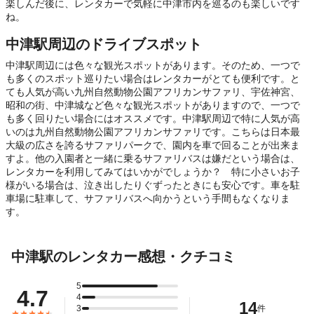
楽しんだ後に、レンタカーで気軽に中津市内を巡るのも楽しいです
ね。
中津駅周辺のドライブスポット
中津駅周辺には色々な観光スポットがあります。そのため、一つで
も多くのスポット巡りたい場合はレンタカーがとても便利です。と
ても人気が高い九州自然動物公園アフリカンサファリ、宇佐神宮、
昭和の街、中津城など色々な観光スポットがありますので、一つで
も多く回りたい場合にはオススメです。中津駅周辺で特に人気が高
いのは九州自然動物公園アフリカンサファリです。こちらは日本最
大級の広さを誇るサファリパークで、園内を車で回ることが出来ま
すよ。他の入園者と一緒に乗るサファリバスは嫌だという場合は、
レンタカーを利用してみてはいかがでしょうか？ 特に小さいお子
様がいる場合は、泣き出したりぐずったときにも安心です。車を駐
車場に駐車して、サファリバスへ向かうという手間もなくなりま
す。
中津駅のレンタカー感想・クチコミ
5
4.7
4
14
3
件