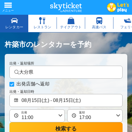
杵築市のレンタカーを予約
出発・返却場所
大分県
出発店舗へ返却
出発・返却日時
出発
返却
検索する