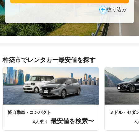
絞り込み
杵築市でレンタカー最安値を探す
軽自動車・コンパクト
ミドル・セダ
最安値を検索〜
4人乗り
5