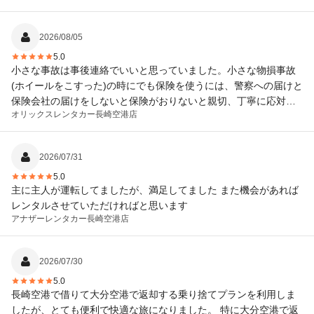
すが他よりレンタカー代が安くおススメです。
2026/08/05
5.0
小さな事故は事後連絡でいいと思っていました。小さな物損事故
(ホイールをこすった)の時にでも保険を使うには、警察への届けと
保険会社の届けをしないと保険がおりないと親切、丁寧に応対し
オリックスレンタカー
長崎空港店
て貰いしました。 ありがとうございました。
2026/07/31
5.0
主に主人が運転してましたが、満足してました また機会があれば
レンタルさせていただければと思います
アナザーレンタカー
長崎空港店
2026/07/30
5.0
長崎空港で借りて大分空港で返却する乗り捨てプランを利用しま
したが、とても便利で快適な旅になりました。 特に大分空港で返