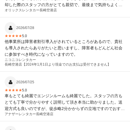
却した際のスタッフの方がとても親切で、最後まで気持ちよく利
オリックスレンタカー
長崎空港店
用することができました。手続きもスムーズで、安心して返却で
きたのが印象的です。 また九州を旅行する際は、ぜひ利用したい
と思います。ありがとうございました。
2026/07/28
5.0
他事業所は障害者割引導入がされているところがあるので、貴社
も導入されたらありがたいと思いますし、障害者もどんどん社会
に参加すべき時代になっていますので。
ニコニコレンタカー
長崎空港店【2024年1月1日より現金でのお支払は受付できません】
2026/07/25
5.0
車もとても綺麗でエンジンルームも綺麗でした。スタッフの方も
とても丁寧で分かりやすく説明して頂き本当に助かりました。送
迎方式も良いのですが、徒歩略2分かからずの立地ですのでおすす
アナザーレンタカー
長崎空港店
めです。 次回も利用したいと思っております。予約時間の変更等
本当に助かりました。