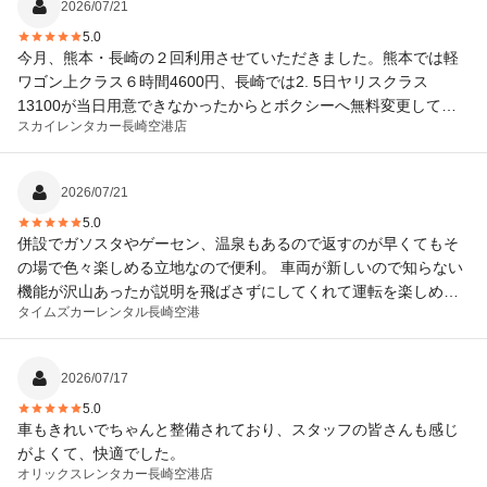
2026/07/21
5.0
今月、熊本・長崎の２回利用させていただきました。熊本では軽
ワゴン上クラス６時間4600円、長崎では2. 5日ヤリスクラス
13100が当日用意できなかったからとボクシーへ無料変更して貰
スカイレンタカー
長崎空港店
えました。格安なのとサービスとスタッフさんが最高ランクと思
います。ジムニーもあったり揃えている車種が攻めまくりです。
次も利用します。ありがとうございました！マイカー候補の参考
2026/07/21
にもなりました。
5.0
併設でガソスタやゲーセン、温泉もあるので返すのが早くてもそ
の場で色々楽しめる立地なので便利。 車両が新しいので知らない
機能が沢山あったが説明を飛ばさずにしてくれて運転を楽しめ
タイムズカーレンタル
長崎空港
た。
2026/07/17
5.0
車もきれいでちゃんと整備されており、スタッフの皆さんも感じ
がよくて、快適でした。
オリックスレンタカー
長崎空港店