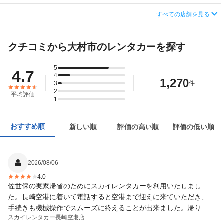
営業時間
毎日 08:00 ～ 20:00
住所
長崎県大村市古賀島町383-3
すべての店舗を見る
この店舗でレンタカーを探す
アクセス
長崎空港より無料送迎車で約5分
店舗詳細
店舗詳細ページはこちら
クチコミから大村市のレンタカーを探す
住所
長崎県大村市協和町１６９２−１
この店舗でレンタカーを探す
店舗詳細
店舗詳細ページはこちら
5
4.7
4
1,270
3
件
この店舗でレンタカーを探す
2
平均評価
1
おすすめ順
新しい順
評価の高い順
評価の低い順
2026/08/06
4.0
佐世保の実家帰省のためにスカイレンタカーを利用いたしまし
た。長崎空港に着いて電話すると空港まで迎えに来ていただき、
手続きも機械操作でスムーズに終えることが出来ました。帰りも
スカイレンタカー
長崎空港店
空港まで送っていただけますので、若干空港から離れてはおりま