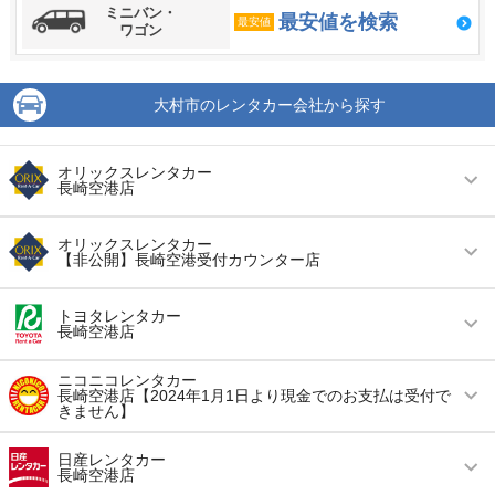
ミニバン・
最安値を検索
最安値
ワゴン
大村市のレンタカー会社から探す
オリックスレンタカー
長崎空港店
営業時間
毎日 09:00 ～ 20:00
オリックスレンタカー
【非公開】長崎空港受付カウンター店
アクセス
長崎空港より無料送迎車で約3分
営業時間
毎日 09:00 ～ 20:00
住所
大村市森園町１８４２番７
トヨタレンタカー
長崎空港店
アクセス
長崎空港より徒歩で約0分（送迎なし）
店舗詳細
店舗詳細ページはこちら
営業時間
毎日 08:00 ～ 20:00
ニコニコレンタカー
住所
大村市箕島町５９３
長崎空港店【2024年1月1日より現金でのお支払は受付で
この店舗でレンタカーを探す
きません】
アクセス
長崎空港より無料送迎車で約5分
店舗詳細
店舗詳細ページはこちら
営業時間
毎日 09:00 ～ 21:00
住所
長崎県大村市古賀島町300-10
日産レンタカー
長崎空港店
この店舗でレンタカーを探す
アクセス
長崎空港より無料送迎車で約10分
店舗詳細
店舗詳細ページはこちら