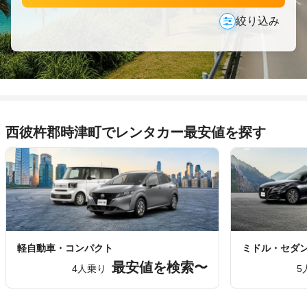
絞り込み
西彼杵郡時津町でレンタカー最安値を探す
軽自動車・コンパクト
ミドル・セダ
最安値を検索〜
4人乗り
5