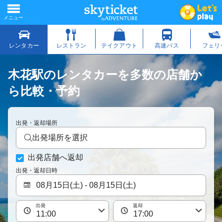
木花駅のレンタカーを多数の店舗か
ら比較・予約
出発・返却場所
出発場所を選択
出発店舗へ返却
出発・返却日時
出発
返却