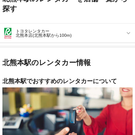
探す
トヨタレンタカー
北熊本店(北熊本駅から100m)
営業時間
毎日 08:00 ～ 19:00
アクセス
北熊本駅より徒歩で約2分（送迎なし）
北熊本駅のレンタカー情報
住所
熊本県熊本市北区室園町3-31
店舗詳細
店舗詳細ページはこちら
北熊本駅でおすすめのレンタカーについて
この店舗でレンタカーを探す