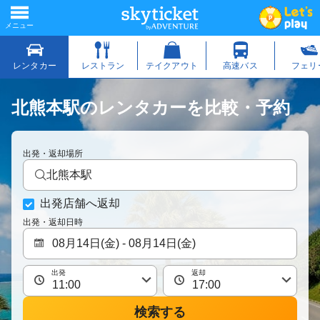
北熊本駅のレンタカーを比較・予約
出発・返却場所
北熊本駅
出発店舗へ返却
出発・返却日時
出発
返却
検索する