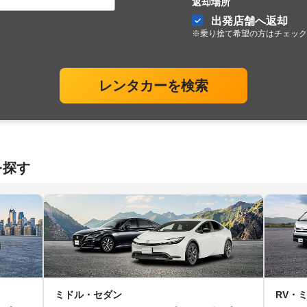
返却場所
出発店舗へ返却
※乗り捨て希望の方はチェック
レンタカーを検索
を探す
ミドル・セダン
RV・