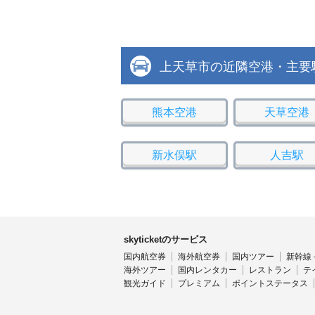
上天草市の近隣空港・主要
熊本空港
天草空港
新水俣駅
人吉駅