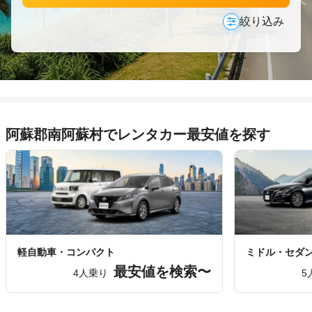
絞り込み
阿蘇郡南阿蘇村でレンタカー最安値を探す
軽自動車・コンパクト
ミドル・セダ
最安値を検索〜
4人乗り
5