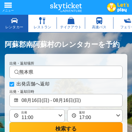
阿蘇郡南阿蘇村のレンタカーを予約
出発・返却場所
熊本県
出発店舗へ返却
出発・返却日時
出発
返却
検索する