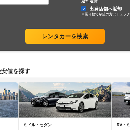
返却場所
出発店舗へ返却
※乗り捨て希望の方はチェック
レンタカーを検索
最安値を探す
ミドル・セダン
RV・