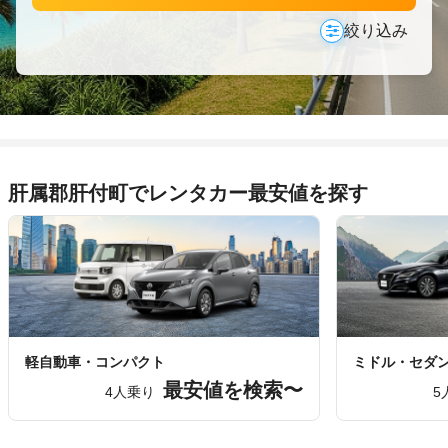
絞り込み
肝属郡肝付町でレンタカー最安値を探す
軽自動車・コンパクト
ミドル・セダ
最安値を検索〜
4人乗り
5