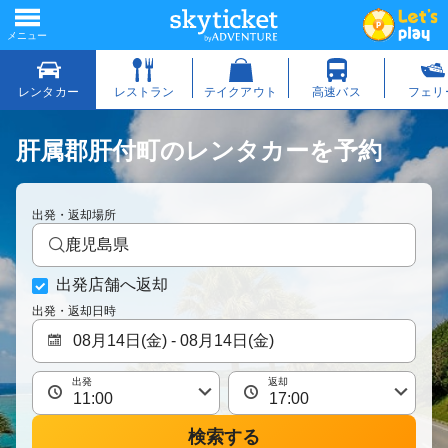
肝属郡肝付町のレンタカーを予約
出発・返却場所
鹿児島県
出発店舗へ返却
出発・返却日時
出発
返却
検索する