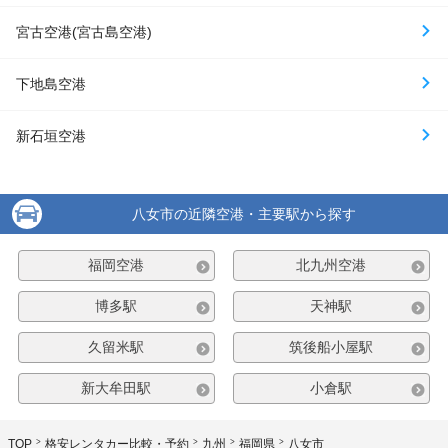
宮古空港(宮古島空港)
下地島空港
新石垣空港
八女市の近隣空港・主要駅から探す
福岡空港
北九州空港
博多駅
天神駅
久留米駅
筑後船小屋駅
新大牟田駅
小倉駅
TOP
格安レンタカー比較・予約
九州
福岡県
八女市