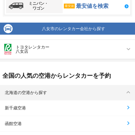
ミニバン・
最安値を検索
最安値
ワゴン
八女市のレンタカー会社から探す
トヨタレンタカー
八女店
営業時間
毎日 08:00 ～ 20:00
全国の人気の空港からレンタカーを予約
アクセス
羽犬塚駅より車で約20分（送迎なし）
住所
福岡県八女市本村字筒川807-1
北海道の空港から探す
店舗詳細
店舗詳細ページはこちら
新千歳空港
この店舗でレンタカーを探す
函館空港