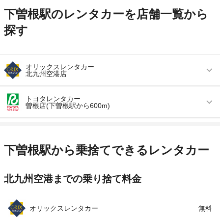
下曽根駅のレンタカーを店舗一覧から
探す
オリックスレンタカー
北九州空港店
営業時間
毎日 09:00 ～ 19:00
トヨタレンタカー
曽根店(下曽根駅から600m)
アクセス
北九州空港より無料送迎車で約1分
営業時間
毎日 08:00 ～ 20:00
住所
京都郡苅田町空港南町８－１２
アクセス
下曽根駅より徒歩で約5分（送迎なし）
店舗詳細
店舗詳細ページはこちら
下曽根駅から乗捨てできるレンタカー
住所
北九州市小倉南区葛原東4-1-21 福岡トヨペット
内
この店舗でレンタカーを探す
北九州空港までの乗り捨て料金
店舗詳細
店舗詳細ページはこちら
オリックスレンタカー
無料
この店舗でレンタカーを探す