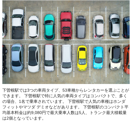
下曽根駅では3つの車両タイプ、53車種からレンタカーを選ぶことが
できます。 下曽根駅で特に人気の車両タイプはコンパクトで、多く
の場合、1名で乗車されています。 下曽根駅で人気の車種はホンダ
フィットやマツダ デミオなどがあります。 下曽根駅のコンパクト平
均基本料金は約9,080円で最大乗車人数は5人、トランク最大積載量
は2個となっています。