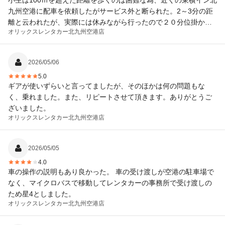
小生は100ｍを超えた距離を歩くのは困難な為、近くの東横イン北
九州空港に配車を依頼したがサービス外と断られた。2～3分の距
離と云われたが、実際には休みながら行ったので２０分位掛かっ
オリックスレンタカー
北九州空港店
た。
2026/05/06
5.0
ギアが使いずらいと言ってましたが、そのほかは何の問題もな
く、乗れました。また、リピートさせて頂きます。ありがとうご
ざいました。
オリックスレンタカー
北九州空港店
2026/05/05
4.0
車の操作の説明もあり良かった。 車の受け渡しが空港の駐車場で
なく、マイクロバスで移動してレンタカーの事務所で受け渡しの
ため星4としました。
オリックスレンタカー
北九州空港店