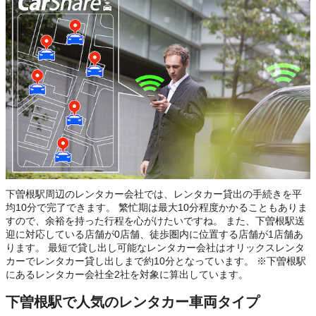
下曽根駅周辺のレンタカー会社では、レンタカー貸出の手続きを平
均10分で完了できます。 繁忙期は最大10分程度かかることもありま
すので、余裕を持った行程を心がけたいですね。 また、下曽根駅送
迎に対応している店舗が0店舗、徒歩圏内に位置する店舗が1店舗あ
ります。 最短で貸し出し可能なレンタカー会社はオリックスレンタ
カーでレンタカー貸し出しまで約10分となっています。 ※下曽根駅
にあるレンタカー会社全2社を対象に算出しています。
下曽根駅で人気のレンタカー車両タイプ