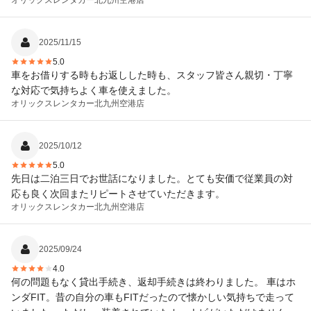
オリックスレンタカー
北九州空港店
いました！
2025/11/15
5.0
車をお借りする時もお返しした時も、スタッフ皆さん親切・丁寧
な対応で気持ちよく車を使えました。
オリックスレンタカー
北九州空港店
2025/10/12
5.0
先日は二泊三日でお世話になりました。とても安価で従業員の対
応も良く次回またリピートさせていただきます。
オリックスレンタカー
北九州空港店
2025/09/24
4.0
何の問題もなく貸出手続き、返却手続きは終わりました。 車はホ
ンダFIT。昔の自分の車もFITだったので懐かしい気持ちで走って