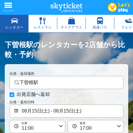
下曽根駅のレンタカーを2店舗から比
較・予約
出発・返却場所
下曽根駅
出発店舗へ返却
出発・返却日時
出発
返却