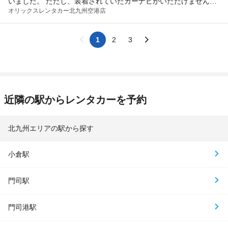
いました。 ただし、装着されていたカーナビがいただけません。
オリックスレンタカー
北九州空港店
地図データが古すぎなのか、更新しいないようで、北南を普通に
逆走させられたり、目的地検索をしても、Google Mapに比べると
確実に長距離で高い高速料金となります。車はナビはついていた
1
2
3
けど信用性が低すぎてスマホのGoogle Mapを立ち上げたまま同時
で走行していました。 あとは、この問題児のカーナビ（カロッチ
ェリア）のせいなのか・・・警告が多すぎです。 普通に山道を走
っているだけなのに「急カーブが・・・」、法定速度を６kmオー
バーしただけで「走行スピードにご注意ください」等々。 まあ、
近隣の駅からレンタカーを予約
燃費は良かったので、そこは利点ですね。
北九州エリアの駅から探す
小倉駅
門司駅
門司港駅