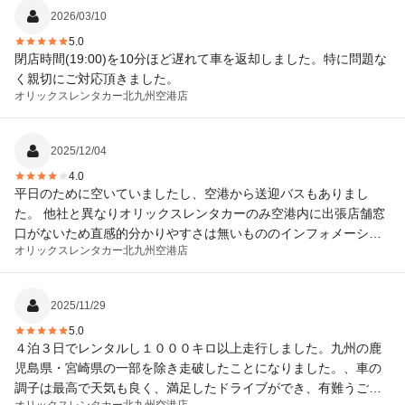
2026/03/10
5.0
閉店時間(19:00)を10分ほど遅れて車を返却しました。特に問題な
く親切にご対応頂きました。
オリックスレンタカー
北九州空港店
2025/12/04
4.0
平日のために空いていましたし、空港から送迎バスもありまし
た。 他社と異なりオリックスレンタカーのみ空港内に出張店舗窓
口がないため直感的分かりやすさは無いもののインフォメーショ
オリックスレンタカー
北九州空港店
ンに聞けばすぐ分かるので実害は小さい。 料金も手頃ですし私は
また機会があればつかいたいなと思ってます。
2025/11/29
5.0
４泊３日でレンタルし１０００キロ以上走行しました。九州の鹿
児島県・宮崎県の一部を除き走破したことになりました。、車の
調子は最高で天気も良く、満足したドライブができ、有難うござ